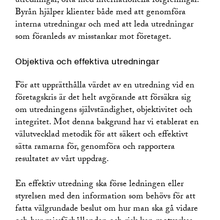
utredningar, ofta med internationella förgreningar.
Sustainability and ESG
Byrån hjälper klienter både med att genomföra
Tvistlösning
interna utredningar och med att leda utredningar
Visa
som föranleds av misstankar mot företaget.
unde
AI
Objektiva och effektiva utredningar
Construction, Infrastructure and Industrial Projects
Energi
För att upprätthålla värdet av en utredning vid en
Fastighet
företagskris är det helt avgörande att försäkra sig
Finansiella institutioner
om utredningens självständighet, objektivitet och
Fintech
integritet. Mot denna bakgrund har vi etablerat en
Fordonsindustri
välutvecklad metodik för att säkert och effektivt
Försvar och säkerhet
sätta ramarna för, genomföra och rapportera
resultatet av vårt uppdrag.
Media och underhållning
Private Equity
En effektiv utredning ska förse ledningen eller
Shipping, Transport and Logistics
styrelsen med den information som behövs för att
Technology
fatta välgrundade beslut om hur man ska gå vidare