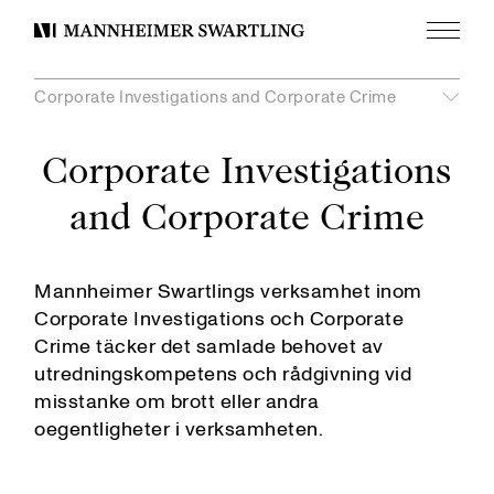
Meny
Mannheimer
Swartling
Corporate Investigations and Corporate Crime
undermeny
Corporate Investigations
Visa
and Corporate Crime
Arbetsrätt och pensioner
Bank och finans
Contentious Regulatory
Mannheimer Swartlings verksamhet inom
Corporate Commercial
Corporate Investigations och Corporate
Corporate Compliance and Risk
Crime täcker det samlade behovet av
Corporate Investigations and Corporate Crime
utredningskompetens och rådgivning vid
misstanke om brott eller andra
Data Privacy
oegentligheter i verksamheten.
Digital Compliance
Emerging and Growth Companies