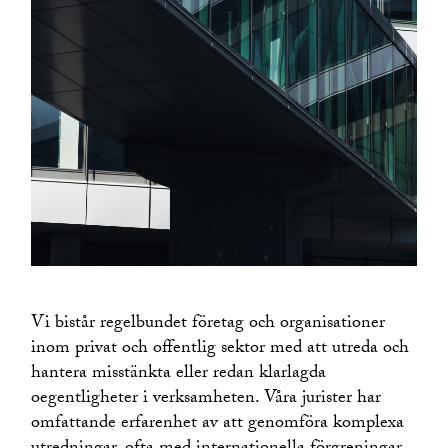
Entreprenadrätt
EU- och konkurrensrätt
Fastighetsrätt
Financial Services
Fonder och investeringar
Företagsbeskattning
Företagsöverlåtelser
Försäkringsrätt
Healthcare and Life Sciences
Immaterialrätt, marknadsrätt och medierätt
International Trade
IT/Tech
Vi bistår regelbundet företag och organisationer
Miljörätt
inom privat och offentlig sektor med att utreda och
Offentlig upphandling
hantera misstänkta eller redan klarlagda
Publik M&A och aktiemarknad
oegentligheter i verksamheten. Våra jurister har
omfattande erfarenhet av att genomföra komplexa
Rekonstruktion och insolvens