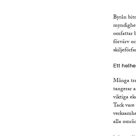
Försäkringsrätt
Healthcare and Life Sciences
Byrån bitr
Immaterialrätt, marknadsrätt och
myndighet
medierätt
omfattar b
International Trade
förvärv oc
IT/Tech
skiljeförf
Miljörätt
Offentlig upphandling
Ett helh
Publik M&A och aktiemarknad
Rekonstruktion och insolvens
Många tra
Sustainability and ESG
tangerar a
Tvistlösning
viktiga ek
Tack vare 
verksamhe
alla områd