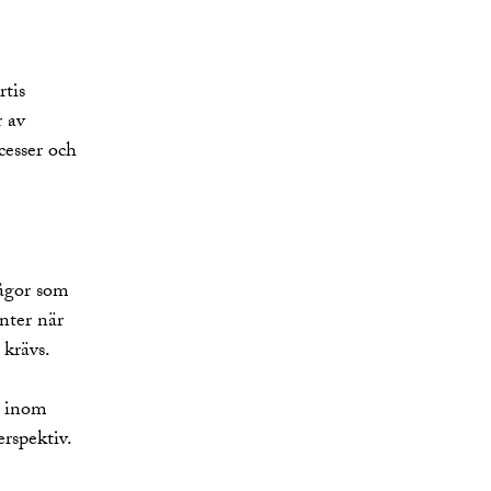
rtis
r av
cesser och
rågor som
enter när
 krävs.
g inom
erspektiv.