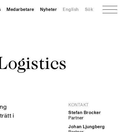
Meny
s
Medarbetare
Nyheter
English
Sök
Logistics
KONTAKT
ång
Stefan Brocker
rätt i
Partner
Johan Ljungberg