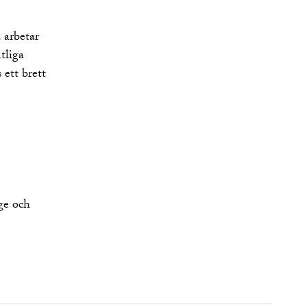
 arbetar
tliga
 ett brett
ige och