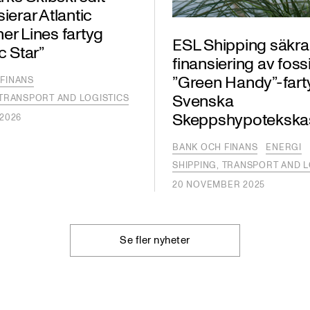
sierar Atlantic
er Lines fartyg
ESL Shipping säkra
c Star”
finansiering av fossi
”Green Handy”-fart
FINANS
Svenska
 TRANSPORT AND LOGISTICS
Skeppshypotekska
 2026
BANK OCH FINANS
ENERGI
SHIPPING, TRANSPORT AND L
20 NOVEMBER 2025
Se fler nyheter