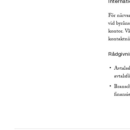
Internati
För närvar
vid byrån
kontor. Vå
kontaktnä
Rådgivni
Avtalss
avtalsf
Bransch
finansi