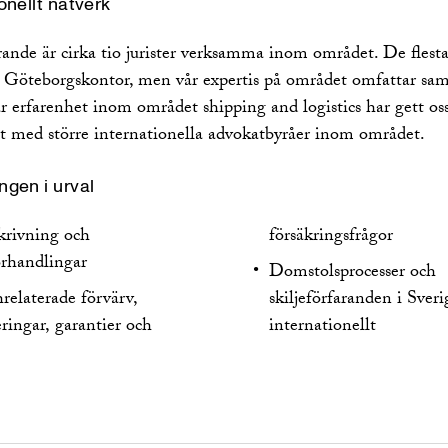
onellt nätverk
ande är cirka tio jurister verksamma inom området. De flesta
s Göteborgskontor, men vår expertis på området omfattar sam
r erfarenhet inom området shipping and logistics har gett oss
t med större internationella advokatbyråer inom området.
ngen i urval
krivning och
försäkringsfrågor
örhandlingar
Domstolsprocesser och
relaterade förvärv,
skiljeförfaranden i Sver
eringar, garantier och
internationellt