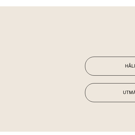
HÅL
UTM