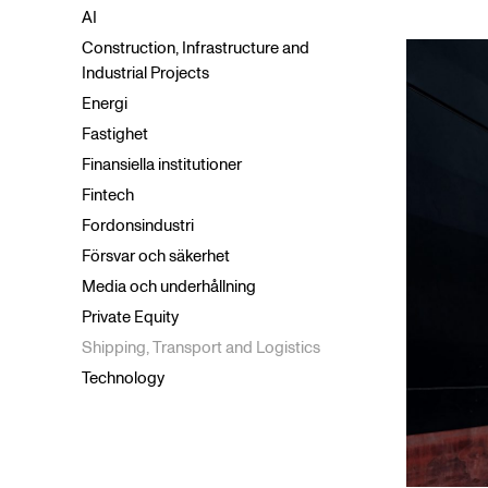
Bank och finans
AI
Contentious Regulatory
Construction, Infrastructure and
Corporate Commercial
Industrial Projects
Corporate Compliance and Risk
Energi
Corporate Investigations and
Fastighet
Corporate Crime
Finansiella institutioner
Data Privacy
Fintech
Digital Compliance
Fordonsindustri
Emerging and Growth Companies
Försvar och säkerhet
Entreprenadrätt
Media och underhållning
EU- och konkurrensrätt
Private Equity
Fastighetsrätt
Shipping, Transport and Logistics
Financial Services
Technology
Fonder och investeringar
Företagsbeskattning
Företagsöverlåtelser