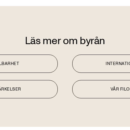
Läs mer om byrån
LBARHET
INTERNATI
ÄRKELSER
VÅR FIL