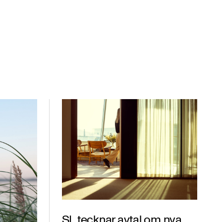
SL tecknar avtal om nya