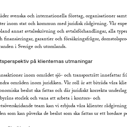
äder svenska och internationella företag, organisationer samt
er inom stat och kommun med juridisk rådgivning. Vår expe
land annat avtalsskrivning och avtalsförhandlingar, alla type
h finansieringar, garantier och försäkringsfrågor, domstolspro
aranden i Sverige och utomlands.
etsperspektiv på klienternas utmaningar
nsaktioner inom området sjö- och transporträtt innefattar f
ndra områden inom juridiken. Vår roll är att biträda våra kli
onomiska beslut ska fattas och där juridiskt korrekta underlag
byråns storlek och vana att arbeta i kontors- och
tsöverskridande team kan vi erbjuda våra klienter rådgivnin
en som kan påverka de beslut som ska fattas ur ett bredare p