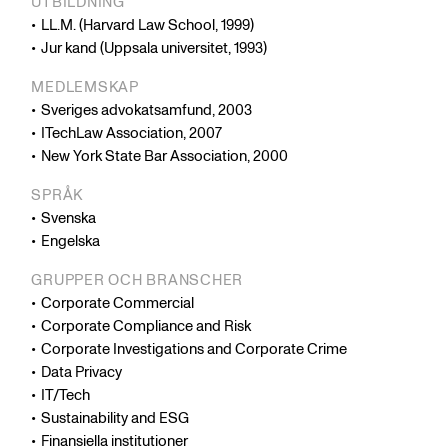
UTBILDNING
generell GDPR compliance, dataskydd i samband
LL.M. (Harvard Law School, 1999)
med nya affärsmodeller, strategier för globala
Jur kand (Uppsala universitet, 1993)
dataöverföringar, inklusive bindande
MEDLEMSKAP
företagsbestämmelser (BCR), och hantering av
Sveriges advokatsamfund, 2003
globala personuppgiftsincidenter. Hon har därutöver
ITechLaw Association, 2007
omfattande erfarenhet av att bistå klienter i
New York State Bar Association, 2000
samband med tillsynsärenden hos
Integritetsskyddsmyndigheten.
SPRÅK
Svenska
Engelska
GRUPPER OCH BRANSCHER
Corporate Commercial
Corporate Compliance and Risk
Corporate Investigations and Corporate Crime
Data Privacy
IT/Tech
Sustainability and ESG
Finansiella institutioner