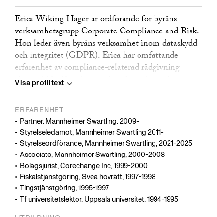
Erica Wiking Häger är ordförande för byråns
verksamhetsgrupp Corporate Compliance and Risk.
Hon leder även byråns verksamhet inom dataskydd
och integritet (GDPR). Erica har omfattande
erfarenhet av compliance-relaterad rådgivning
såsom riskbedömningar och utformning och
Visa profiltext
implementering av compliance program inom bl.a.
anti-korruption och dataskydd. Hon hjälper även
ERFARENHET
byråns klienter att genomföra compliance och
Partner, Mannheimer Swartling, 2009-
hållbarhets due diligence (ESG) i samband med
Styrelseledamot, Mannheimer Swartling 2011-
företagsförvärv. Hon har också gedigen erfarenhet
Styrelseordförande, Mannheimer Swartling, 2021-2025
av att genomföra utredningar i samband med
Associate, Mannheimer Swartling, 2000-2008
myndighetstillsyn, visselblåsarärenden och
Bolagsjurist, Corechange Inc, 1999-2000
mediedrev. Erica har mer än 20 års erfarenhet av
Fiskalstjänstgöring, Svea hovrätt, 1997-1998
dataskydd och integritet och har utvecklat byråns
Tingstjänstgöring, 1995-1997
verksamhet inom området. Hon hjälper klienter
Tf universitetslektor, Uppsala universitet, 1994-1995
med alla aspekter av dataskydd och integritet, såsom