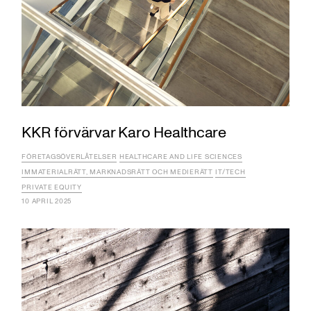
KKR förvärvar Karo Healthcare
FÖRETAGSÖVERLÅTELSER
HEALTHCARE AND LIFE SCIENCES
IMMATERIALRÄTT, MARKNADSRÄTT OCH MEDIERÄTT
IT/TECH
PRIVATE EQUITY
10 APRIL 2025