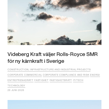
Videberg Kraft väljer Rolls-Royce SMR
för ny kärnkraft i Sverige
CONSTRUCTION, INFRASTRUCTURE AND INDUSTRIAL PROJECTS
CORPORATE COMMERCIAL
CORPORATE COMPLIANCE AND RISK
ENERGI
ENTREPRENADRÄTT
FASTIGHET
FASTIGHETSRÄTT
IT/TECH
TECHNOLOGY
26 JUNI 2026