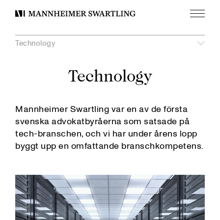
Meny
Mannheimer
Swartling
Technology
Technology
Visa
undermeny
unde
Visa
Arbetsrätt och pensioner
Mannheimer Swartling var en av de första
Bank och finans
AI
svenska advokatbyråerna som satsade på
Contentious Regulatory
Construction, Infrastructure and Industrial Projects
tech-branschen, och vi har under årens lopp
Corporate Commercial
Energi
byggt upp en omfattande branschkompetens.
Corporate Compliance and Risk
Fastighet
Corporate Investigations and Corporate Crime
Finansiella institutioner
Data Privacy
Fintech
Digital Compliance
Fordonsindustri
Emerging and Growth Companies
Försvar och säkerhet