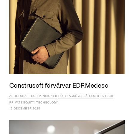
Construsoft förvärvar EDRMedeso
ARBETSRÄTT OCH PENSIONER
FÖRETAGSÖVERLÅTELSER
IT/TECH
PRIVATE EQUITY
TECHNOLOGY
19 DECEMBER 2025