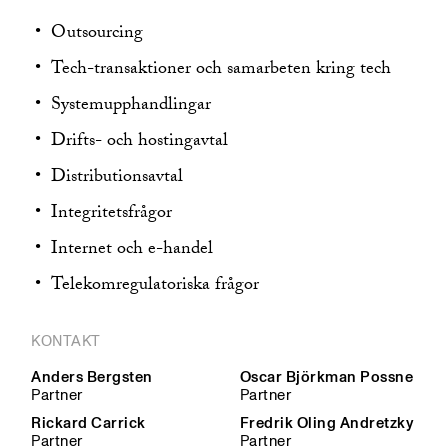
Sustainability and ESG
Tvistlösning
Outsourcing
Tech-transaktioner och samarbeten kring tech
Systemupphandlingar
Drifts- och hostingavtal
Distributionsavtal
Integritetsfrågor
Internet och e-handel
Telekomregulatoriska frågor
KONTAKT
Anders Bergsten
Oscar Björkman Possne
Partner
Partner
Rickard Carrick
Fredrik Oling Andretzky
Partner
Partner