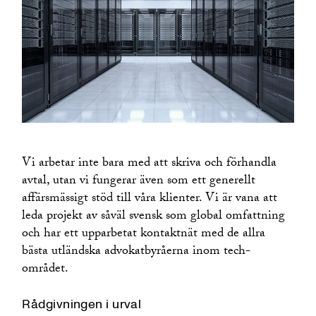
Entreprenadrätt
Media och underhållning
EU- och konkurrensrätt
Private Equity
Fastighetsrätt
Shipping, Transport and Logistics
Financial Services
Technology
Fonder och investeringar
Företagsbeskattning
Företagsöverlåtelser
Försäkringsrätt
Healthcare and Life Sciences
Vi arbetar inte bara med att skriva och förhandla
avtal, utan vi fungerar även som ett generellt
Immaterialrätt, marknadsrätt och medierätt
affärsmässigt stöd till våra klienter. Vi är vana att
International Trade
leda projekt av såväl svensk som global omfattning
IT/Tech
och har ett upparbetat kontaktnät med de allra
Miljörätt
bästa utländska advokatbyråerna inom tech-
Offentlig upphandling
området.
Publik M&A och aktiemarknad
Rekonstruktion och insolvens
Rådgivningen i urval