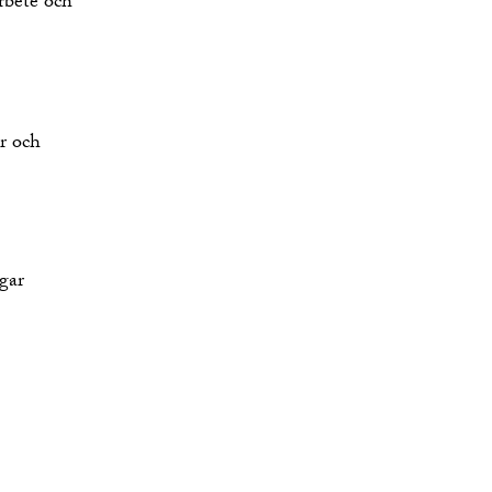
arbete och
r och
gar