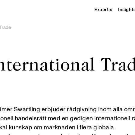
Expertis
Insight
 Trade
nternational Tra
mer Swartling erbjuder rådgivning inom alla om
ionell handelsrätt med en gedigen internationell 
okal kunskap om marknaden i flera globala