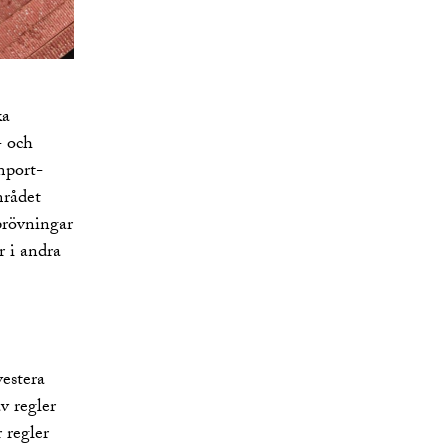
ka
- och
mport-
mrådet
prövningar
r i andra
vestera
av regler
 regler