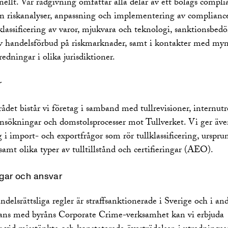
nellt. Vår rådgivning omfattar alla delar av ett bolags compli
rån riskanalyser, anpassning och implementering av complianc
lassificering av varor, mjukvara och teknologi, sanktionsbed
av handelsförbud på riskmarknader, samt i kontakter med my
redningar i olika jurisdiktioner.
r
ådet bistår vi företag i samband med tullrevisioner, internut
sansökningar och domstolsprocesser mot Tullverket. Vi ger äv
 i import- och exportfrågor som rör tullklassificering, urspru
 samt olika typer av tulltillstånd och certifieringar (AEO).
gar och ansvar
elsrättsliga regler är straffsanktionerade i Sverige och i and
ns med byråns Corporate Crime-verksamhet kan vi erbjuda