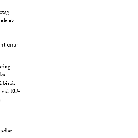
retag
ande av
ntions-
kring
ska
 bistår
n vid EU-
n.
andlar