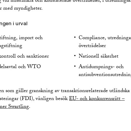
 vid misstänkta och konstaterade överträdelser, i utrednings
er med myndigheter.
ngen i urval
tiftning, import och
Compliance, utredninga
agstiftning
överträdelser
ontroll och sanktioner
Nationell säkerhet
delsavtal och WTO
Antidumpnings- och
antisubventionsutrednin
en som gäller granskning av transaktionsrelaterade utländska
esteringar (FDI), vänligen besök
EU- och konkurrensrätt –
er Swartling
.