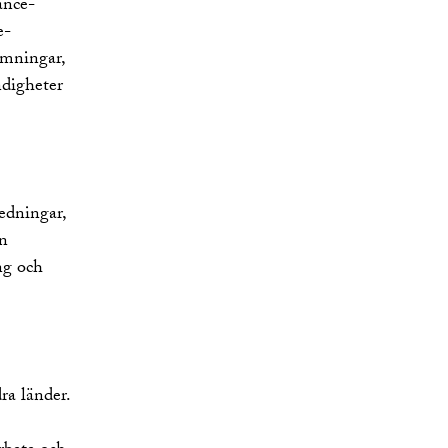
ance-
e-
ömningar,
ndigheter
redningar,
en
ng och
ra länder.