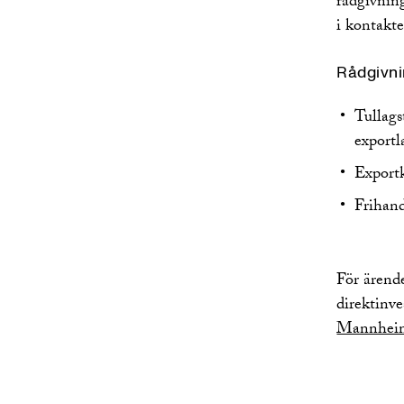
rådgivning
i kontakt
Rådgivni
Tullags
exportl
Exportk
Frihan
För ärend
direktinv
Mannheim