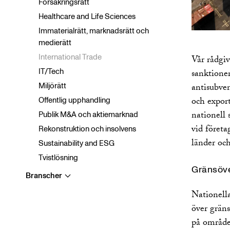
Försäkringsrätt
Healthcare and Life Sciences
Immaterialrätt, marknadsrätt och
medierätt
International Trade
Vår rådgi
IT/Tech
sanktioner
antisubve
Miljörätt
och expor
Offentlig upphandling
nationell 
Publik M&A och aktiemarknad
vid företa
Rekonstruktion och insolvens
länder oc
Sustainability and ESG
Tvistlösning
Gränsöve
Branscher
Visa
undermeny
Nationell
AI
över gräns
Construction, Infrastructure and
Industrial Projects
på området