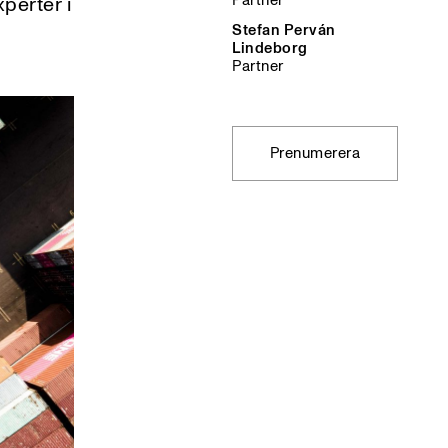
Partner
perter i
Stefan Perván
Lindeborg
Partner
Prenumerera