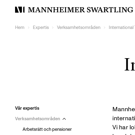
Mannheimer
Swartling
Hem
Expertis
Verksamhetsområden
International
I
Vår expertis
Mannhei
undermeny
Visa
internat
Verksamhetsområden
Vi har l
Arbetsrätt och pensioner