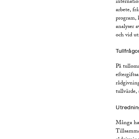
internatio
arbete, f
program, k
analyser 
och vid ut
Tullfrågo
På tullomr
eftergift
rådgivning
tullvärde,
Utrednin
Många hand
Tillsamma