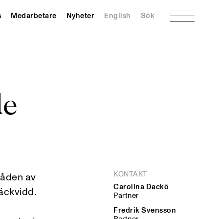
Meny
s
Medarbetare
Nyheter
English
Sök
de
KONTAKT
råden av
Carolina Dackö
räckvidd.
Partner
Fredrik Svensson