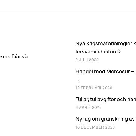
Nya krigsmaterielregler k
försvarsindustrin
erna från vår
2 JULI 2026
Handel med Mercosur – n
12 FEBRUARI 2026
Tullar, tullavgifter och ha
8 APRIL 2025
Ny lag om granskning av 
18 DECEMBER 2023