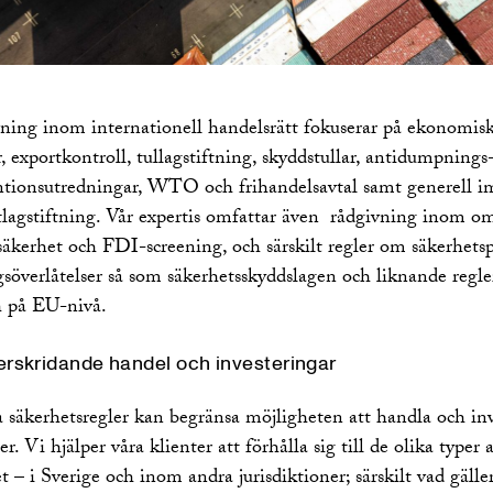
vning inom internationell handelsrätt fokuserar på ekonomis
, exportkontroll, tullagstiftning, skyddstullar, antidumpnings
ntionsutredningar, WTO och frihandelsavtal samt generell i
tlagstiftning. Vår expertis omfattar även rådgivning inom o
säkerhet och FDI-screening, och särskilt regler om säkerhets
gsöverlåtelser så som säkerhetsskyddslagen och liknande regle
h på EU-nivå.
rskridande handel och investeringar
a säkerhetsregler kan begränsa möjligheten att handla och in
er. Vi hjälper våra klienter att förhålla sig till de olika typer 
 – i Sverige och inom andra jurisdiktioner; särskilt vad gäller