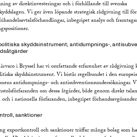
ing av direktinvesteringar och i förhållande till svenska
kyddslagen. Vi ger även löpande strategisk rådgivning till fö
frihandelsavtalsförhandlingar, inbegripet analys och framtag
gspositioner.
olitiska skyddsinstrument; antidumpnings-, antisubve
dsåtgärder
ärvaro i Bryssel har vi omfattande erfarenhet av rådgivning 
itiska skyddsinstrument. Vi bistår regelbundet i den europei
nens antidumpnings- och antisubventionsundersökningar. Vi
mstolsförfaranden om dessa åtgärder, både genom direkt tala
 och i nationella förfaranden, inbegripet förhandsavgörande
troll, sanktioner
ing exportkontroll och sanktioner träffar många bolag som h