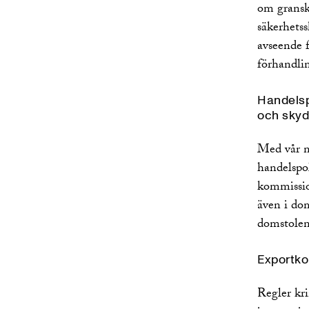
Energi
om granskn
säkerhetss
Fastighet
avseende 
Finansiella institutioner
förhandlin
Fintech
Fordonsindustri
Handelsp
Försvar och säkerhet
och skyd
Media och underhållning
Private Equity
Med vår n
Shipping, Transport and Logistics
handelspol
Technology
kommissio
även i do
domstolen
Exportkon
Regler kr