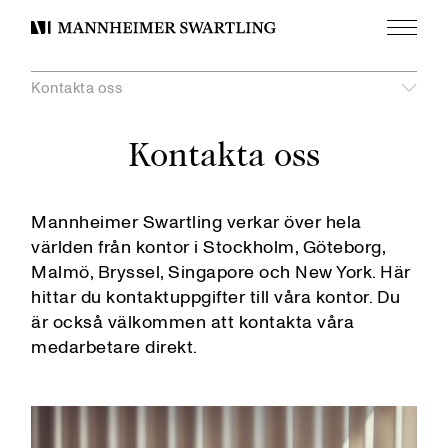
Meny
Mannheimer
Swartling
Kontakta oss
Kontakta oss
Visa
unde
Etik och regelefterlevnad
Visa
unde
Mannheimer Swartling verkar över hela
I samhället
AI och digitala verktyg
världen från kontor i Stockholm, Göteborg,
undermeny
Miljö och klimat
Legal tech-inkubator
Visa
Malmö, Bryssel, Singapore och New York. Här
Mångfald och inkludering
Partnerskap med akademien
hittar du kontaktuppgifter till våra kontor. Du
Stockholm
är också välkommen att kontakta våra
Göteborg
medarbetare direkt.
Malmö
Bryssel
Singapore
New York