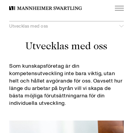
Meny
Mannheimer
Swartling
Utvecklas med oss
undermeny
Visa
Utvecklas med oss
Våra värderingar
Professional Development Programme
Utvecklas med oss
Som kunskapsföretag är din
kompetensutveckling inte bara viktig, utan
Visa
helt och hållet avgörande för oss. Oavsett hur
unde
Mannheimer Swartling AI Programme
länge du arbetar på byrån vill vi skapa de
Sommartrainee
bästa möjliga förutsättningarna för din
Training Programme
individuella utveckling.
Trainee i Bryssel
Svenska juridiska mästerskapen
Global Comparative Law Scholarship