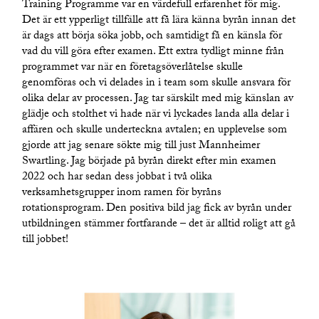
Training Programme var en värdefull erfarenhet för mig.
Det är ett ypperligt tillfälle att få lära känna byrån innan det
är dags att börja söka jobb, och samtidigt få en känsla för
vad du vill göra efter examen. Ett extra tydligt minne från
programmet var när en företagsöverlåtelse skulle
genomföras och vi delades in i team som skulle ansvara för
olika delar av processen. Jag tar särskilt med mig känslan av
glädje och stolthet vi hade när vi lyckades landa alla delar i
affären och skulle underteckna avtalen; en upplevelse som
gjorde att jag senare sökte mig till just Mannheimer
Swartling. Jag började på byrån direkt efter min examen
2022 och har sedan dess jobbat i två olika
verksamhetsgrupper inom ramen för byråns
rotationsprogram. Den positiva bild jag fick av byrån under
utbildningen stämmer fortfarande – det är alltid roligt att gå
till jobbet!