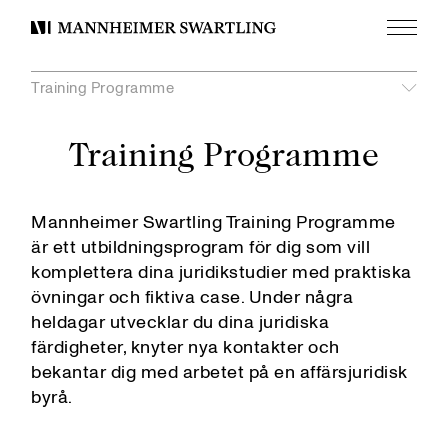
Meny
Mannheimer
Swartling
Training Programme
Visa
undermeny
unde
Training Programme
Visa
Våra värderingar
Professional Development Programme
Mannheimer Swartling AI Programme
Utvecklas med oss
Mannheimer Swartling Training Programme
Sommartrainee
är ett utbildningsprogram för dig som vill
Training Programme
komplettera dina juridikstudier med praktiska
Trainee i Bryssel
övningar och fiktiva case. Under några
Svenska juridiska mästerskapen
heldagar utvecklar du dina juridiska
Global Comparative Law Scholarship
färdigheter, knyter nya kontakter och
Avstamp för Juridiska Studier
bekantar dig med arbetet på en affärsjuridisk
APU i Malmö
byrå.
Praktik i Göteborg