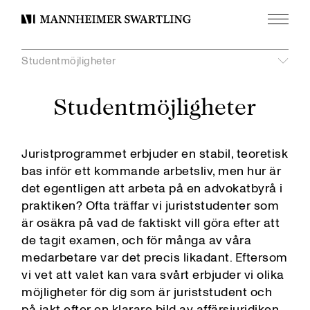
Meny
Mannheimer
Swartling
Studentmöjligheter
Visa
undermeny
unde
Studentmöjligheter
Visa
Våra värderingar
Professional Development Programme
Mannheimer Swartling AI Programme
Utvecklas med oss
Juristprogrammet erbjuder en stabil, teoretisk
Sommartrainee
bas inför ett kommande arbetsliv, men hur är
Training Programme
det egentligen att arbeta på en advokatbyrå i
Trainee i Bryssel
praktiken? Ofta träffar vi juriststudenter som
Svenska juridiska mästerskapen
är osäkra på vad de faktiskt vill göra efter att
Global Comparative Law Scholarship
de tagit examen, och för många av våra
Avstamp för Juridiska Studier
medarbetare var det precis likadant. Eftersom
APU i Malmö
vi vet att valet kan vara svårt erbjuder vi olika
möjligheter för dig som är juriststudent och
Praktik i Göteborg
på jakt efter en klarare bild av affärsjuridiken