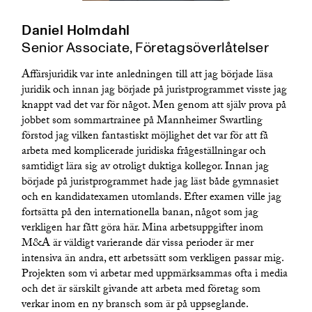
Daniel Holmdahl
Senior Associate, Företagsöverlåtelser
Affärsjuridik var inte anledningen till att jag började läsa
juridik och innan jag började på juristprogrammet visste jag
knappt vad det var för något. Men genom att själv prova på
jobbet som sommartrainee på Mannheimer Swartling
förstod jag vilken fantastiskt möjlighet det var för att få
arbeta med komplicerade juridiska frågeställningar och
samtidigt lära sig av otroligt duktiga kollegor. Innan jag
började på juristprogrammet hade jag läst både gymnasiet
och en kandidatexamen utomlands. Efter examen ville jag
fortsätta på den internationella banan, något som jag
verkligen har fått göra här. Mina arbetsuppgifter inom
M&A är väldigt varierande där vissa perioder är mer
intensiva än andra, ett arbetssätt som verkligen passar mig.
Projekten som vi arbetar med uppmärksammas ofta i media
och det är särskilt givande att arbeta med företag som
verkar inom en ny bransch som är på uppseglande.