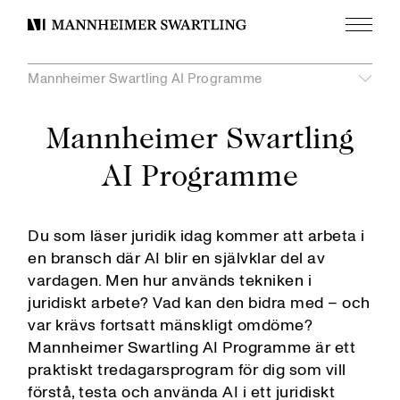
Meny
Mannheimer
Swartling
Mannheimer Swartling AI Programme
Visa
undermeny
unde
Mannheimer Swartling
Visa
Våra värderingar
Professional Development Programme
AI Programme
Mannheimer Swartling AI Programme
Utvecklas med oss
Sommartrainee
Training Programme
Du som läser juridik idag kommer att arbeta i
Trainee i Bryssel
en bransch där AI blir en självklar del av
Svenska juridiska mästerskapen
vardagen. Men hur används tekniken i
Global Comparative Law Scholarship
juridiskt arbete? Vad kan den bidra med – och
var krävs fortsatt mänskligt omdöme?
Avstamp för Juridiska Studier
Mannheimer Swartling AI Programme är ett
APU i Malmö
praktiskt tredagarsprogram för dig som vill
Praktik i Göteborg
förstå, testa och använda AI i ett juridiskt