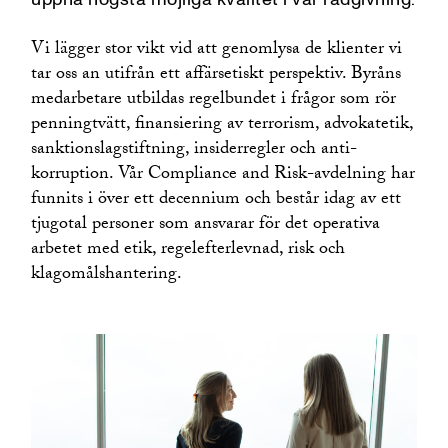
Göteborg
Malmö
Vi lägger stor vikt vid att genomlysa de klienter vi
Bryssel
tar oss an utifrån ett affärsetiskt perspektiv. Byråns
Singapore
medarbetare utbildas regelbundet i frågor som rör
New York
penningtvätt, finansiering av terrorism, advokatetik,
sanktionslagstiftning, insiderregler och anti-
korruption. Vår Compliance and Risk-avdelning har
funnits i över ett decennium och består idag av ett
tjugotal personer som ansvarar för det operativa
arbetet med etik, regelefterlevnad, risk och
klagomålshantering.