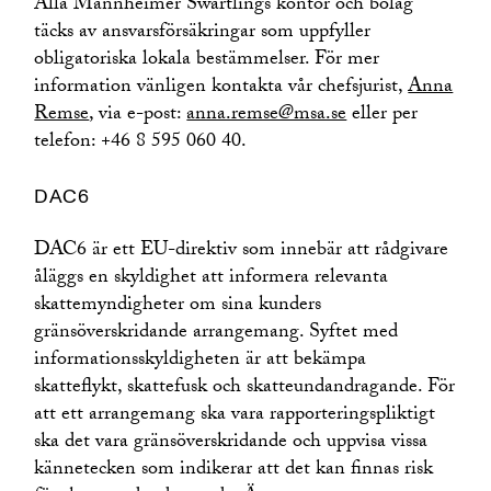
Alla Mannheimer Swartlings kontor och bolag
täcks av ansvarsförsäkringar som uppfyller
obligatoriska lokala bestämmelser. För mer
information vänligen kontakta vår chefsjurist,
Anna
Remse
, via e-post:
anna.remse@msa.se
eller per
telefon: +46 8 595 060 40.
DAC6
DAC6 är ett EU-direktiv som innebär att rådgivare
åläggs en skyldighet att informera relevanta
skattemyndigheter om sina kunders
gränsöverskridande arrangemang. Syftet med
informationsskyldigheten är att bekämpa
skatteflykt, skattefusk och skatteundandragande. För
att ett arrangemang ska vara rapporteringspliktigt
ska det vara gränsöverskridande och uppvisa vissa
kännetecken som indikerar att det kan finnas risk