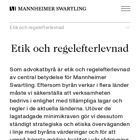
Meny
Mannheimer
Swartling
Etik och regelefterlevnad
undermeny
Etik och regelefterlevnad
Visa
Etik och regelefterlevnad
Som advokatbyrå är etik och regelefterlevnad
I samhället
av central betydelse för Mannheimer
Miljö och klimat
Swartling. Eftersom byrån verkar i flera länder
Mångfald och inkludering
måste vi säkerställa att verksamheten
bedrivs i enlighet med tillämpliga lagar och
Visa
unde
regler i de aktuella länderna. Utöver de
AI och digitala verktyg
lagstadgade minimikraven gör vi dessutom
Legal tech-inkubator
Visa
ständigt strategiska och etiska överväganden
unde
Partnerskap med akademien
i linje med byråns värderingar och för att
Stockholm
uppnå högsta möjliga kvalitet i vår rådgivning.