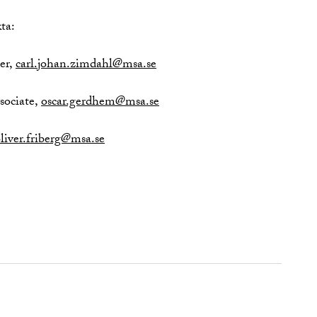
ta:
ner,
carl.johan.zimdahl@msa.se
sociate,
oscar.gerdhem@msa.se
liver.friberg@msa.se