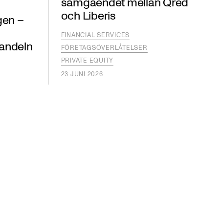
samgåendet mellan Qred
och Liberis
gen –
FINANCIAL SERVICES
handeln
FÖRETAGSÖVERLÅTELSER
PRIVATE EQUITY
23 JUNI 2026