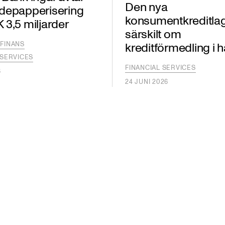
Den nya
depapperisering
konsumentkreditla
3,5 miljarder
särskilt om
FINANS
kreditförmedling i 
 SERVICES
FINANCIAL SERVICES
6
24 JUNI 2026