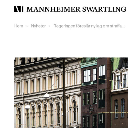
Mannheimer
Swartling
Hem
Nyheter
Regeringen föreslår ny lag om straffansvar för olovlig finansiell verksamhet