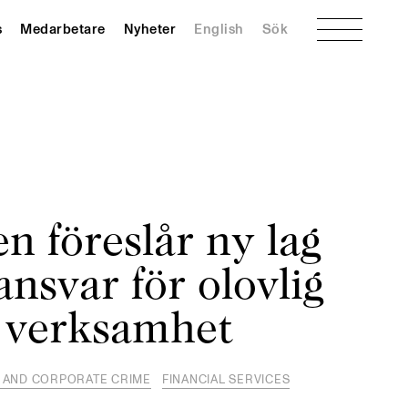
Meny
s
Medarbetare
Nyheter
English
Sök
n föreslår ny lag
ansvar för olovlig
l verksamhet
S AND CORPORATE CRIME
FINANCIAL SERVICES