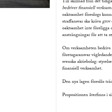
Till skillnad från det tidi
bedriver finansiell verksam
oaktsamhet föreslogs kunna 
straffansvar ska kräva
grov
oaktsamhet inte föreligga 
ansträngningar för att ta re
Om verksamheten bedrivs av
företagaransvar vägledande,
svenska aktiebolag: styrelse
finansiell verksamhet.
Den nya lagen föreslås trä
Propositionen återfinns i s