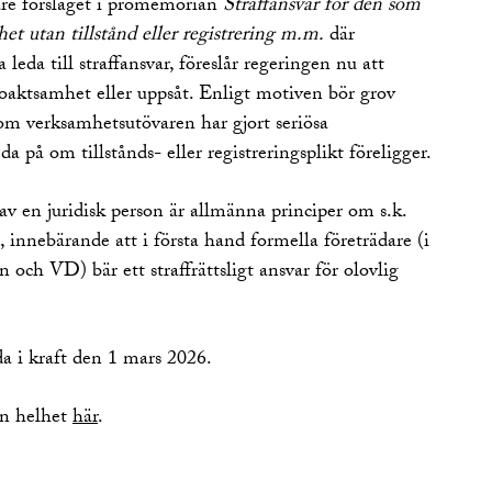
gare förslaget i promemorian
Straffansvar för den som
het utan tillstånd eller registrering m.m.
där
leda till straffansvar, föreslår regeringen nu att
oaktsamhet eller uppsåt. Enligt motiven bör grov
om verksamhetsutövaren har gjort seriösa
da på om tillstånds- eller registreringsplikt föreligger.
 en juridisk person är allmänna principer om s.k.
 innebärande att i första hand formella företrädare (i
n och VD) bär ett straffrättsligt ansvar för olovlig
da i kraft den 1 mars 2026.
in helhet
här
.