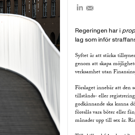
Regeringen har i
prop
lag som inför straffan
Syftet är att stärka tillsyn
genom att skapa möjlighete
verksamhet utan Finansinspe
Förslaget innebär att den 
tillstånds- eller registreri
godkännande ska kunna dö
föreslås vara böter eller fän
månader upp till sex år. Ri