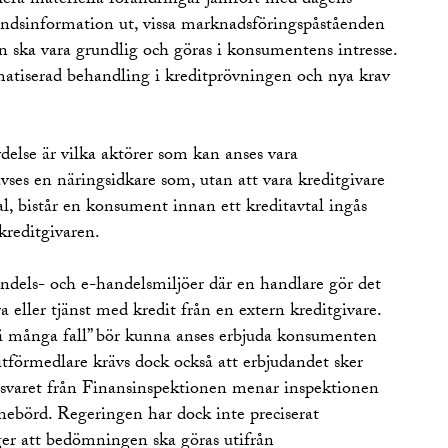
era materiella förändringar jämfört med dagens
andsinformation ut, vissa marknadsföringspåståenden
n ska vara grundlig och göras i konsumentens intresse.
omatiserad behandling i kreditprövningen och nya krav
delse är vilka aktörer som kan anses vara
ses en näringsidkare som, utan att vara kreditgivare
al, bistår en konsument innan ett kreditavtal ingås
kreditgivaren.
andels- och e-handelsmiljöer där en handlare gör det
 eller tjänst med kredit från en extern kreditgivare.
“i många fall” bör kunna anses erbjuda konsumenten
itförmedlare krävs dock också att erbjudandet sker
issvaret från Finansinspektionen menar inspektionen
nnebörd. Regeringen har dock inte preciserat
ger att bedömningen ska göras utifrån