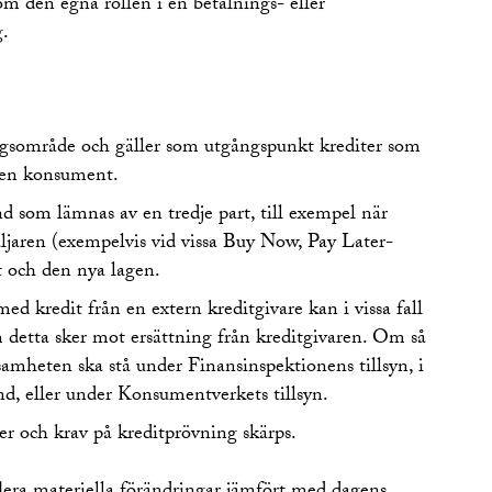
 om den egna rollen i en betalnings- eller
g.
ngsområde och gäller som utgångspunkt krediter som
r en konsument.
nd som lämnas av en tredje part, till exempel när
äljaren (exempelvis vid vissa Buy Now, Pay Later-
et och den nya lagen.
d kredit från en extern kreditgivare kan i vissa fall
m detta sker mot ersättning från kreditgivaren. Om så
amheten ska stå under Finansinspektionens tillsyn, i
d, eller under Konsumentverkets tillsyn.
r och krav på kreditprövning skärps.