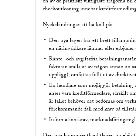
en av de praktiskt viktigaste frågorna bli
checkoutlösning innebär kreditförmedlin
Nyckeländringar att ha koll på:
Den nya lagen har ett brett tillämpni
en näringsidkare lämnar eller erbjude
Ränte- och avgiftsfria betalningsanstå
fakturan ställs ut av någon annan än s
upplägg), omfattas fullt ut av direktiv
En handlare som möjliggör betalning me
anses vara kreditförmedlare, särskilt o
är fallet behöver det bedömas om verks
förekommande fall med krav på tillstån
Informationskrav, marknadsföringsregle