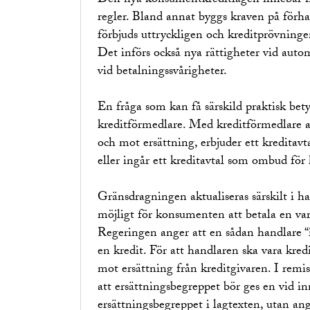
Den nya konsumentkreditlagen innebär fl
regler. Bland annat byggs kraven på förh
förbjuds uttryckligen och kreditprövninge
Det införs också nya rättigheter vid aut
vid betalningssvårigheter.
En fråga som kan få särskild praktisk bety
kreditförmedlare. Med kreditförmedlare av
och mot ersättning, erbjuder ett kreditavt
eller ingår ett kreditavtal som ombud för 
Gränsdragningen aktualiseras särskilt i h
möjligt för konsumenten att betala en vara
Regeringen anger att en sådan handlare 
en kredit. För att handlaren ska vara kred
mot ersättning från kreditgivaren. I rem
att ersättningsbegreppet bör ges en vid i
ersättningsbegreppet i lagtexten, utan an