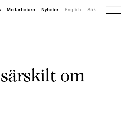
Meny
s
Medarbetare
Nyheter
English
Sök
särskilt om