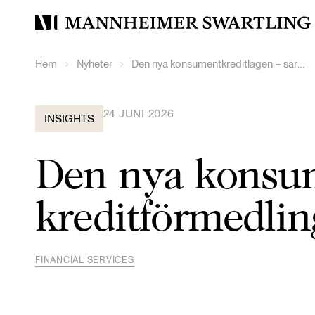
Mannheimer
Swartling
Hem
Nyheter
Den nya konsumentkreditlagen – särskilt om kreditförmedling i handeln
24 JUNI 2026
INSIGHTS
Den nya konsum
kreditförmedlin
FINANCIAL SERVICES