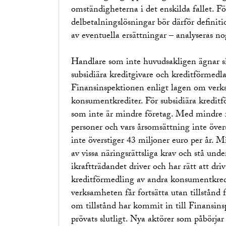
omständigheterna i det enskilda fallet. F
delbetalningslösningar bör därför definit
av eventuella ersättningar – analyseras no
Handlare som inte huvudsakligen ägnar sig
subsidiära kreditgivare och kreditförmedla
Finansinspektionen enligt lagen om verk
konsumentkrediter. För subsidiära kreditfö
som inte är mindre företag. Med mindre fö
personer och vars årsomsättning inte över
inte överstiger 43 miljoner euro per år. 
av vissa näringsrättsliga krav och stå un
ikraftträdandet driver och har rätt att dr
kreditförmedling av andra konsumentkredi
verksamheten får fortsätta utan tillstånd
om tillstånd har kommit in till Finansins
prövats slutligt. Nya aktörer som påbörjar