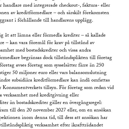
ör handlare med integrerade checkout-, faktura- eller
ionen av kreditförmedlare – och särskilt förekomsten
ggrant i förhållande till handlarens upplägg.
 åt att lämna eller förmedla krediter – så kallade
re – kan vara föremål för krav på tillstånd av
samhet med bostadskrediter och vissa andra
rmedlare begränsas dock tillståndsplikten till företag
retag avses företag som sysselsätter färre än 250
stiger 50 miljoner euro eller vars balansomslutning
Mindre subsidiära kreditförmedlare kan ändå omfattas
der Konsumentverkets tillsyn. För företag som redan vid
iva verksamhet med kreditgivning eller
ter än bostadskrediter gäller en övergångsregel:
 fram till den 20 november 2027 eller, om en ansökan
pektionen inom denna tid, till dess att ansökan har
 tillståndspliktig verksamhet efter ikraftträdandet