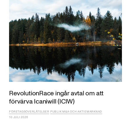
RevolutionRace ingår avtal om att
förvärva Icaniwill (ICIW)
FÖRETAGSÖVERLÅTELSER
PUBLIK M&A OCH AKTIEMARKNAD
10 JULI 2026