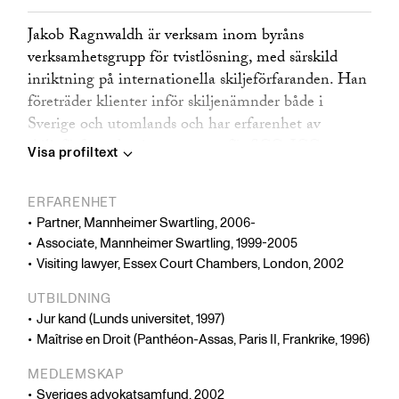
Jakob Ragnwaldh är verksam inom byråns
verksamhetsgrupp för tvistlösning, med särskild
inriktning på internationella skiljeförfaranden. Han
företräder klienter inför skiljenämnder både i
Sverige och utomlands och har erfarenhet av
skiljeförfaranden inom ramen för SCC, ICC,
Visa profiltext
LCIA, ICSID, internationella handelskammaren i
Wien samt s k ad hoc förfaranden enligt
ERFARENHET
UNCITRAL:s skiljedomsregler och svenska lagen
Partner, Mannheimer Swartling, 2006-
om skiljeförfaranden. Förutom svensk rätt har
Associate, Mannheimer Swartling, 1999-2005
Jakobs ärenden involverat bl a kinesisk, rysk,
Visiting lawyer, Essex Court Chambers, London, 2002
ukrainsk, amerikansk, estländsk, albansk,
UTBILDNING
saudiarabisk och internationell rätt (under bilaterala
Jur kand (Lunds universitet, 1997)
och multilaterala investeringstraktat). Jakob är
Maîtrise en Droit (Panthéon-Assas, Paris II, Frankrike, 1996)
styrelseledamot i Stockholms Handelskammares
Skiljedomsinstitut och har haft ett flertal uppdrag
MEDLEMSKAP
som skiljeman. Han är regelbundet anlitad som
Sveriges advokatsamfund, 2002