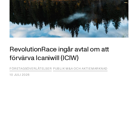
RevolutionRace ingår avtal om att
förvärva Icaniwill (ICIW)
FÖRETAGSÖVERLÅTELSER
PUBLIK M&A OCH AKTIEMARKNAD
10 JULI 2026