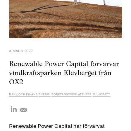
3 MARS 2022
Renewable Power Capital förvärvar
vindkraftsparken Klevberget från
OX2
BANK OCH FINANS
ENERGI
FÖRETAGSÖVERLÅTELSER
MILJÖRÄTT
Renewable Power Capital har förvärvat