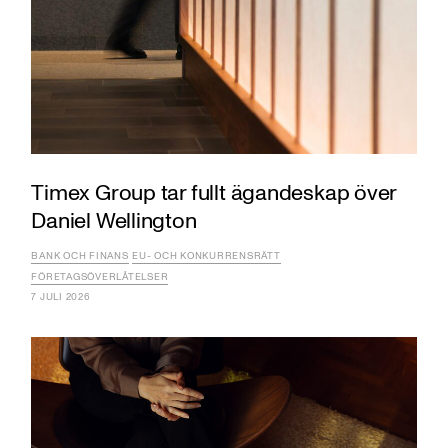
Timex Group tar fullt ägandeskap över
Daniel Wellington
BANK OCH FINANS
EU- OCH KONKURRENSRÄTT
FÖRETAGSÖVERLÅTELSER
7 JULI 2026