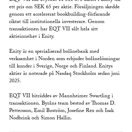
EQT VII har avyttrat 11 818 670 aktier i Enity till
ett pris om SEK 65 per aktie. Försäljningen skedde
genom ett accelererat bookbuilding-förfarande
riktat till institutionella investerare. Genom
transaktionen har EQT VII sålt hela sitt
aktieinnehav i Enity.
Enity är en specialiserad bolånebank med
verksamhet i Norden som erbjuder bolånelösningar
till kunder i Sverige, Norge och Finland. Enitys
aktier är noterade på Nasdaq Stockholm sedan juni
2025.
EQT VII biträddes av Mannheimer Swartling i
transaktionen. Byråns team bestod av Thomas D.
Pettersson, Emil Boström, Josefine Rex och Isak
Nodbrink och Simon Hallin.