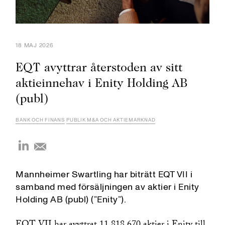
18 MAJ 2026
EQT avyttrar återstoden av sitt
aktieinnehav i Enity Holding AB
(publ)
BANK OCH FINANS
PUBLIK M&A OCH AKTIEMARKNAD
Mannheimer Swartling har biträtt EQT VII i
samband med försäljningen av aktier i Enity
Holding AB (publ) (”Enity”).