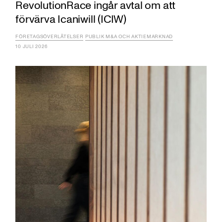
RevolutionRace ingår avtal om att
förvärva Icaniwill (ICIW)
FÖRETAGSÖVERLÅTELSER
PUBLIK M&A OCH AKTIEMARKNAD
10 JULI 2026