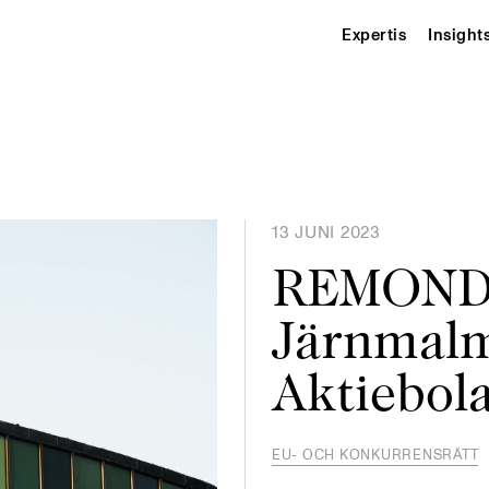
Expertis
Insight
13 JUNI 2023
REMONDI
Järnmalm
Aktiebol
EU- OCH KONKURRENSRÄTT