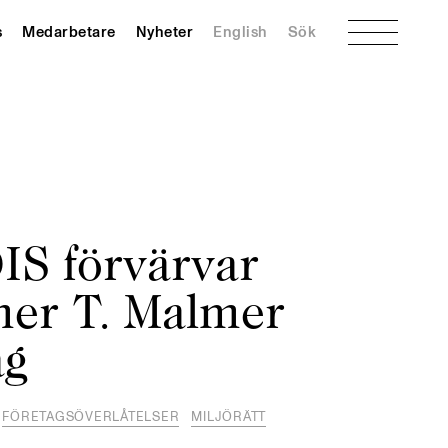
Meny
s
Medarbetare
Nyheter
English
Sök
S förvärvar
er T. Malmer
ag
FÖRETAGSÖVERLÅTELSER
MILJÖRÄTT