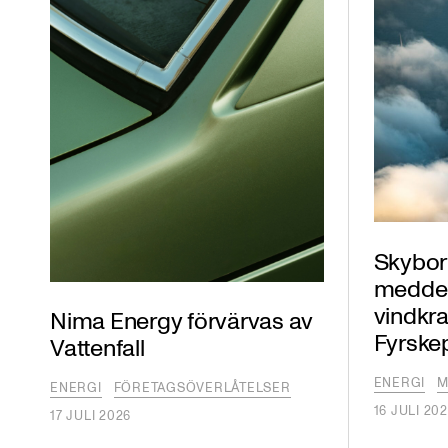
Skybor
meddelat
vindkra
Nima Energy förvärvas av
Fyrske
Vattenfall
ENERGI
M
ENERGI
FÖRETAGSÖVERLÅTELSER
16 JULI 20
17 JULI 2026