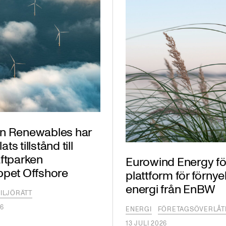
n Renewables har
s tillstånd till
ftparken
Eurowind Energy fö
ppet Offshore
plattform för förny
energi från EnBW
ILJÖRÄTT
26
ENERGI
FÖRETAGSÖVERLÅT
13 JULI 2026