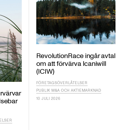
RevolutionRace ingår avtal
om att förvärva Icaniwill
(ICIW)
FÖRETAGSÖVERLÅTELSER
PUBLIK M&A OCH AKTIEMARKNAD
rvärvar
10 JULI 2026
elsebar
ELSER