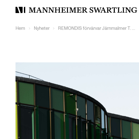
Mannheimer
Swartling
Hem
Nyheter
REMONDIS förvärvar Järnmalmer T. Malmer Aktiebolag