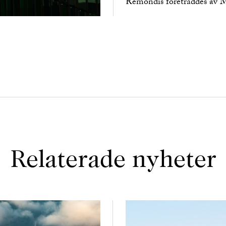
Remondis företräddes av M
Relaterade nyheter