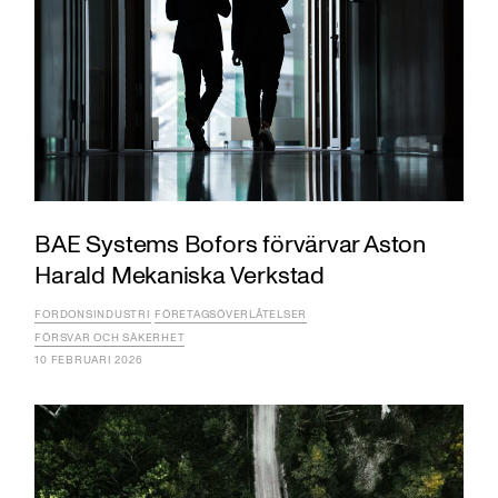
BAE Systems Bofors förvärvar Aston
Harald Mekaniska Verkstad
FORDONSINDUSTRI
FÖRETAGSÖVERLÅTELSER
FÖRSVAR OCH SÄKERHET
10 FEBRUARI 2026