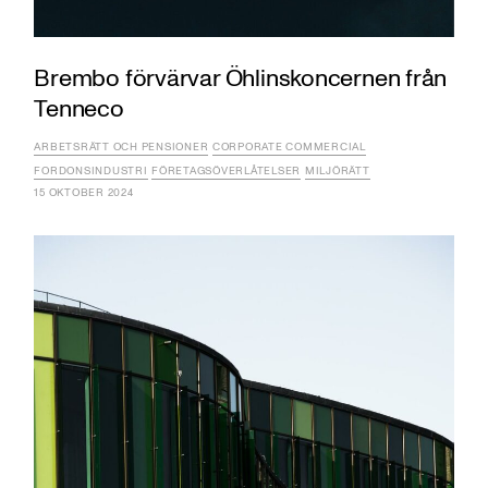
Brembo förvärvar Öhlinskoncernen från
Tenneco
ARBETSRÄTT OCH PENSIONER
CORPORATE COMMERCIAL
FORDONSINDUSTRI
FÖRETAGSÖVERLÅTELSER
MILJÖRÄTT
15 OKTOBER 2024