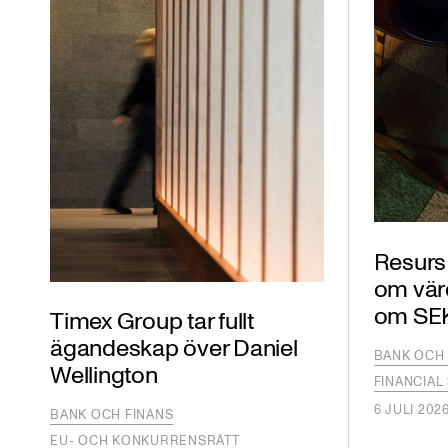
Resurs 
om vär
om SEK 
Timex Group tar fullt
ägandeskap över Daniel
BANK OCH 
Wellington
FINANCIAL
6 JULI 202
BANK OCH FINANS
EU- OCH KONKURRENSRÄTT