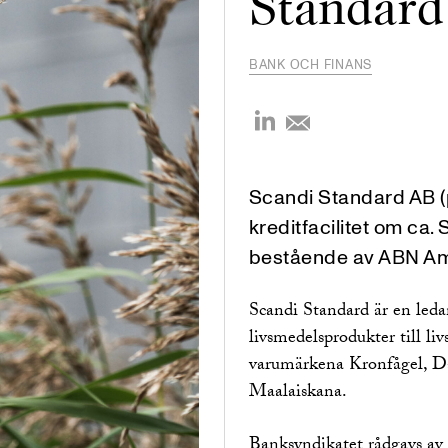
Standard
BANK OCH FINANS
Scandi Standard AB (p
kreditfacilitet om ca
bestående av ABN Am
Scandi Standard är en leda
livsmedelsprodukter till l
varumärkena Kronfågel, D
Maalaiskana.
Banksyndikatet rådgavs av