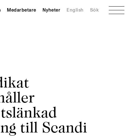
Meny
s
Medarbetare
Nyheter
English
Sök
ikat
håller
etslänkad
ing till Scandi