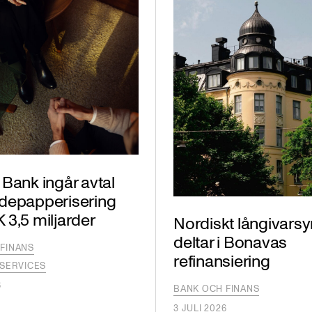
Bank ingår avtal
depapperisering
3,5 miljarder
Nordiskt långivarsy
deltar i Bonavas
FINANS
refinansiering
 SERVICES
6
BANK OCH FINANS
3 JULI 2026