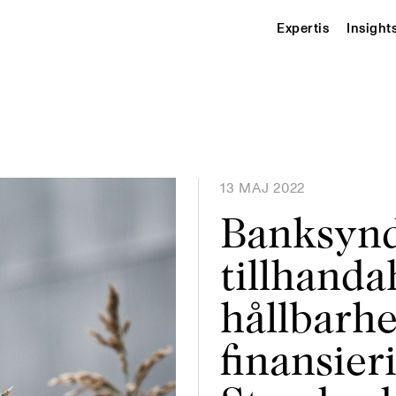
Expertis
Insight
13 MAJ 2022
Banksynd
tillhanda
hållbarh
finansier