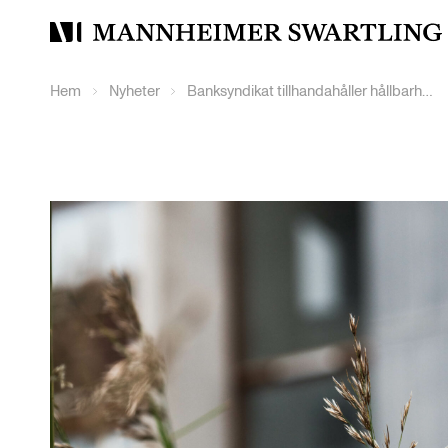
Mannheimer
Swartling
Hem
Nyheter
Banksyndikat tillhandahåller hållbarhetslänkad finansiering till Scandi Standard