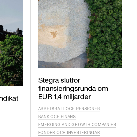
Stegra slutför
finansieringsrunda om
EUR 1,4 miljarder
ndikat
ARBETSRÄTT OCH PENSIONER
BANK OCH FINANS
EMERGING AND GROWTH COMPANIES
FONDER OCH INVESTERINGAR