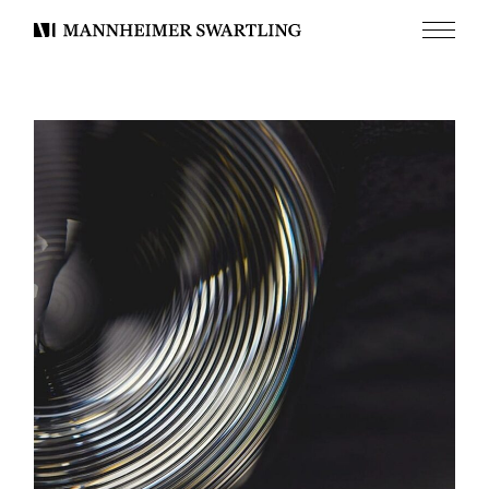
Meny
Mannheimer
Swartling