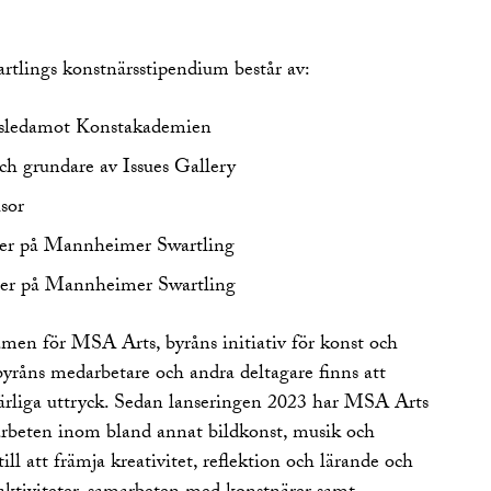
tlings konstnärsstipendium består av:
rsledamot Konstakademien
ch grundare av Issues Gallery
sor
tner på Mannheimer Swartling
ner på Mannheimer Swartling
amen för MSA Arts, byråns initiativ för konst och
byråns medarbetare och andra deltagare finns att
rliga uttryck. Sedan lanseringen 2023 har MSA Arts
arbeten inom bland annat bildkonst, musik och
r till att främja kreativitet, reflektion och lärande och