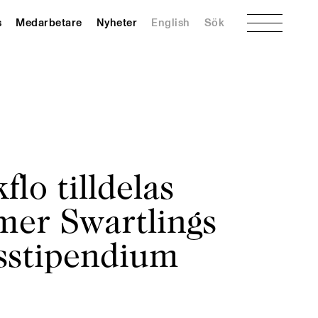
Meny
s
Medarbetare
Nyheter
English
Sök
flo tilldelas
er Swartlings
sstipendium