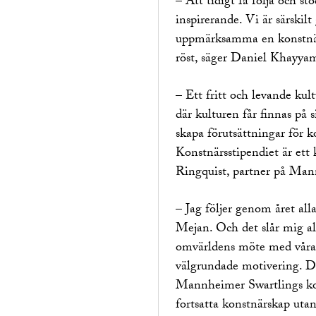
– Att tidigt få följa och s
inspirerande. Vi är särskil
uppmärksamma en konstnär 
röst, säger Daniel Khayya
– Ett fritt och levande kul
där kulturen får finnas på 
skapa förutsättningar för k
Konstnärsstipendiet är ett k
Ringquist, partner på Man
– Jag följer genom året all
Mejan. Och det slår mig all
omvärldens möte med våra s
välgrundade motivering. D
Mannheimer Swartlings kons
fortsatta konstnärskap ut