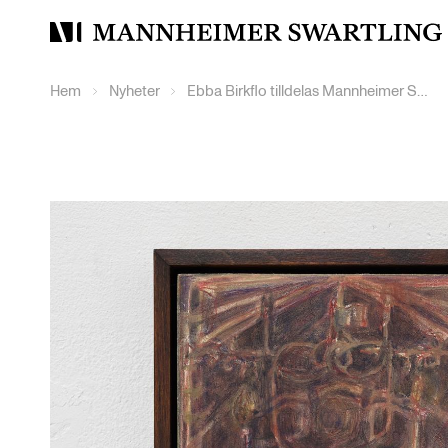
Mannheimer
Swartling
Hem
Nyheter
Ebba Birkflo tilldelas Mannheimer Swartlings konstnärsstipendium