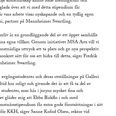
tödja konstnärskap känns både meningsfullt och
t glada över att vi med detta stipendium får
vars arbete visar nyskapande och en tydlig egen
mi, partner på Mannheimer Swartling.
turliv är en grundläggande del av ett öppet samhälle
sina egna villkor. Genom initiativet MSA Arts vill vi
onstnärliga uttryck att ta plats och ge nya perspektiv.
onkret sätt för oss att bidra till detta, säger Fredrik
nheimer Swartling.
a avgångsstudenter och deras utställningar på Galleri
tid hur roligt och givande det är att få ta del av
tudenter, som här i juryns mycket fina och
et gläder mig att Ebba Birkflo i och med
tnärsstipendium får extra goda förutsättningar i sitt
anför KKH, säger Sanne Kofod Olsen, rektor vid