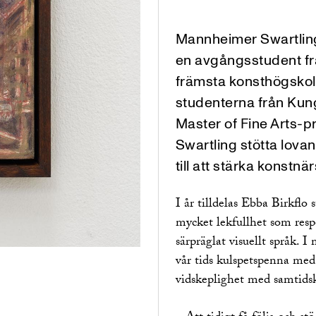
Mannheimer Swartlings
en avgångsstudent f
främsta konsthögskolo
studenterna från Kun
Master of Fine Arts-
Swartling stötta lova
till att stärka konstnä
I år tilldelas Ebba Birkflo
mycket lekfullhet som respe
särpräglat visuellt språk. 
vår tids kulspetspenna med
vidskeplighet med samtidsk