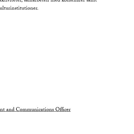
ktiviteter, samarbeten med konstnärer samt
lturinstitutioner.
nt and Communications Officer