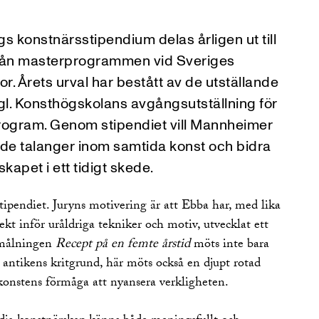
 konstnärsstipendium delas årligen ut till
rån masterprogrammen vid Sveriges
r. Årets urval har bestått av de utställande
gl. Konsthögskolans avgångsutställning för
program. Genom stipendiet vill Mannheimer
nde talanger inom samtida konst och bidra
rskapet i ett tidigt skede.
 stipendiet. Juryns motivering är att Ebba har, med lika
kt inför uråldriga tekniker och motiv, utvecklat ett
I målningen
Recept på en femte årstid
möts inte bara
 antikens kritgrund, här möts också en djupt rotad
onstens förmåga att nyansera verkligheten.