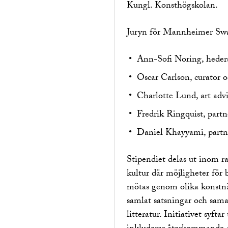
Kungl. Konsthögskolan.
Juryn för Mannheimer Swar
Ann-Sofi Noring, hede
Oscar Carlson, curator o
Charlotte Lund, art advi
Fredrik Ringquist, par
Daniel Khayyami, part
Stipendiet delas ut inom r
kultur där möjligheter för 
mötas genom olika konstnä
samlat satsningar och sam
litteratur. Initiativet syfta