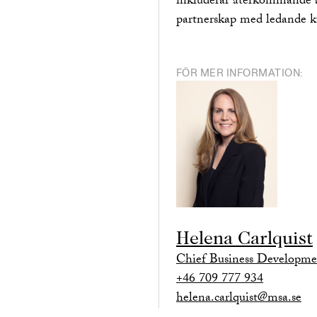
inkluderar återkommande a
partnerskap med ledande ku
FÖR MER INFORMATION:
Helena Carlquist
Chief Business Developme
+46 709 777 934
helena.carlquist@msa.se