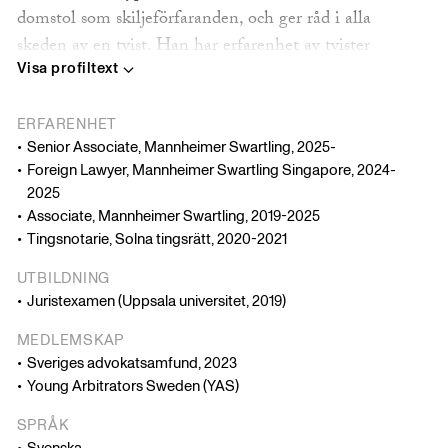
domstol som skiljeförfaranden, och ger råd i alla
skeden av en tvist. Han har erfarenhet av tvister
Visa profiltext
inom en rad områden och branscher, exempelvis
försäkring, entreprenad, allmänna avtalsrättsliga
tvister och skadeståndsrättsliga tvister.
ERFARENHET
Senior Associate, Mannheimer Swartling, 2025-
Foreign Lawyer, Mannheimer Swartling Singapore, 2024-
2025
Associate, Mannheimer Swartling, 2019-2025
Tingsnotarie, Solna tingsrätt, 2020-2021
UTBILDNING
Juristexamen (Uppsala universitet, 2019)
MEDLEMSKAP
Sveriges advokatsamfund, 2023
Young Arbitrators Sweden (YAS)
SPRÅK