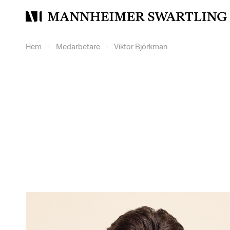
Mannheimer
Swartling
Hem
Medarbetare
Viktor Björkman