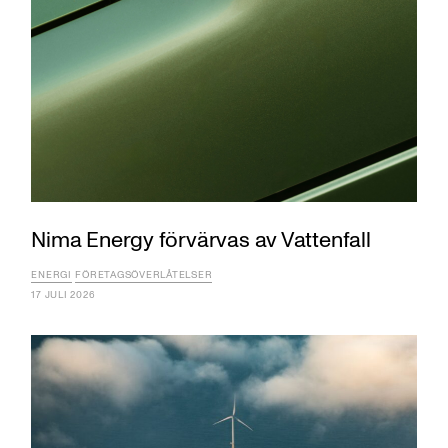
Nima Energy förvärvas av Vattenfall
ENERGI
FÖRETAGSÖVERLÅTELSER
17 JULI 2026