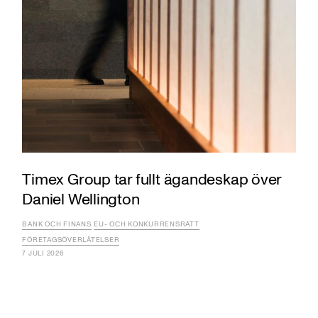
Timex Group tar fullt ägandeskap över
Daniel Wellington
BANK OCH FINANS
EU- OCH KONKURRENSRÄTT
FÖRETAGSÖVERLÅTELSER
7 JULI 2026