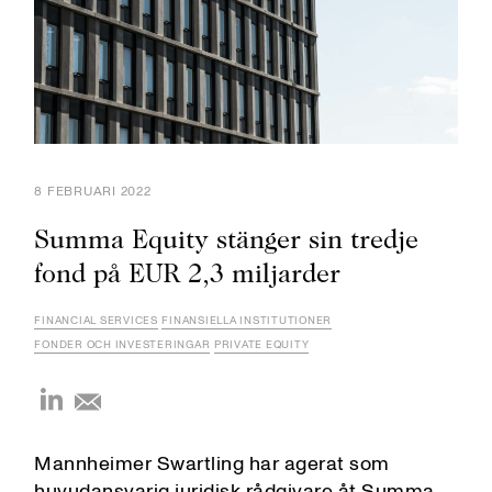
8 FEBRUARI 2022
Summa Equity stänger sin tredje
fond på EUR 2,3 miljarder
FINANCIAL SERVICES
FINANSIELLA INSTITUTIONER
FONDER OCH INVESTERINGAR
PRIVATE EQUITY
Mannheimer Swartling har agerat som
huvudansvarig juridisk rådgivare åt Summa