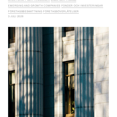
ARBETSRÄTT OCH PENSIONER
BANK OCH FINANS
EMERGING AND GROWTH COMPANIES
FONDER OCH INVESTERINGAR
FÖRETAGSBESKATTNING
FÖRETAGSÖVERLÅTELSER
3 JULI 2026