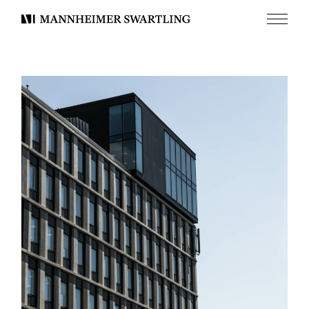
Meny
Mannheimer
Swartling