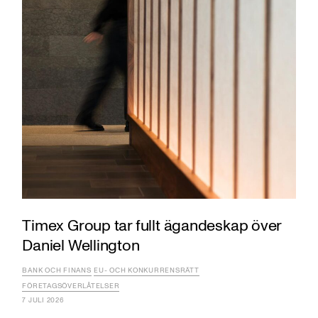
Timex Group tar fullt ägandeskap över
Daniel Wellington
BANK OCH FINANS
EU- OCH KONKURRENSRÄTT
FÖRETAGSÖVERLÅTELSER
7 JULI 2026