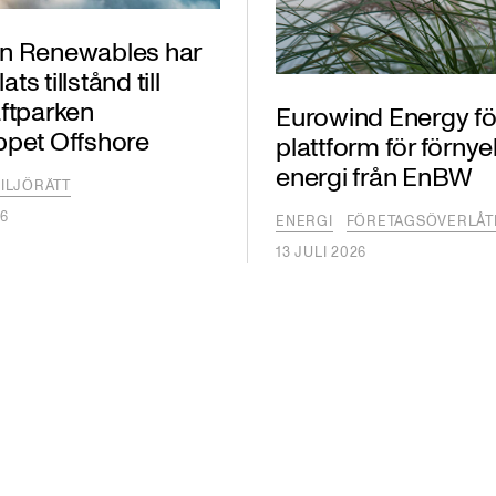
n Renewables har
s tillstånd till
ftparken
Eurowind Energy fö
ppet Offshore
plattform för förny
energi från EnBW
ILJÖRÄTT
26
ENERGI
FÖRETAGSÖVERLÅT
13 JULI 2026