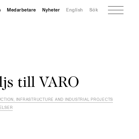
Meny
s
Medarbetare
Nyheter
English
Sök
js till VARO
CTION, INFRASTRUCTURE AND INDUSTRIAL PROJECTS
ELSER