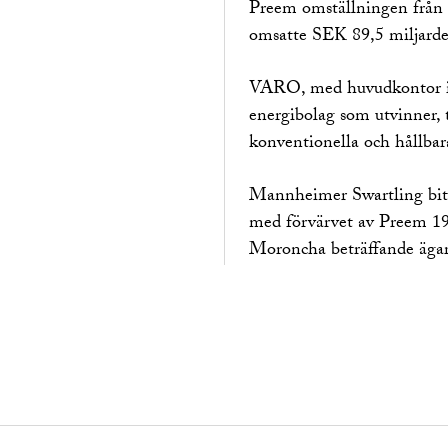
Preem omställningen från fo
omsatte SEK 89,5 miljarder
VARO, med huvudkontor i Sc
energibolag som utvinner, t
konventionella och hållbara
Mannheimer Swartling bi
med förvärvet av Preem 1
Moroncha beträffande ägar