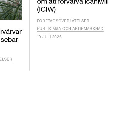
om att förvärva Icaniwill
(ICIW)
FÖRETAGSÖVERLÅTELSER
PUBLIK M&A OCH AKTIEMARKNAD
rvärvar
10 JULI 2026
elsebar
ELSER