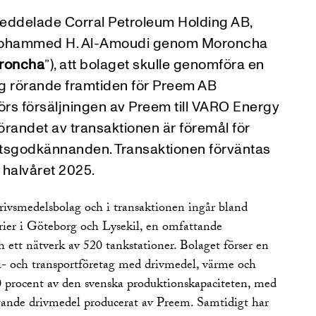
ddelade Corral Petroleum Holding AB,
Mohammed H. Al-Amoudi genom Moroncha
roncha
”), att bolaget skulle genomföra en
 rörande framtiden för Preem AB
örs försäljningen av Preem till VARO Energy
örandet av transaktionen är föremål för
tsgodkännanden. Transaktionen förväntas
 halvåret 2025.
drivsmedelsbolag och i transaktionen ingår bland
rier i Göteborg och Lysekil, en omfattande
ch ett nätverk av 520 tankstationer. Bolaget förser en
tri- och transportföretag med drivmedel, värme och
 80 procent av den svenska produktionskapaciteten, med
lytande drivmedel producerat av Preem. Samtidigt har