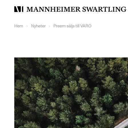
Mannheimer
Swartling
Hem
Nyheter
Preem säljs till VARO