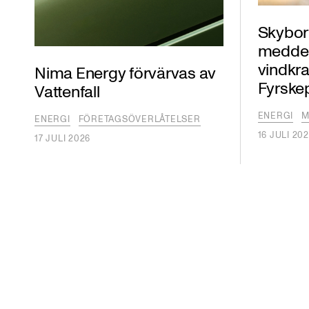
Skybor
meddelat
vindkra
Nima Energy förvärvas av
Fyrske
Vattenfall
ENERGI
M
ENERGI
FÖRETAGSÖVERLÅTELSER
16 JULI 20
17 JULI 2026