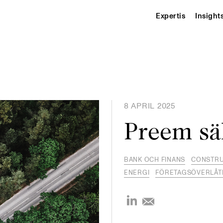
Expertis
Insight
8 APRIL 2025
Preem säl
BANK OCH FINANS
CONSTRU
ENERGI
FÖRETAGSÖVERLÅT