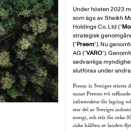
Under hösten 2023 me
som ägs av Sheikh 
Holdings Co. Ltd (”
Mo
strategisk genomgång
(”
Preem
”). Nu genomf
AG (”
VARO
”). Genomf
sedvanliga myndighe
slutföras under andra
Preem är Sveriges största 
annat Preems två raffinade
infrastruktur för lagring o
stor del av Sveriges indus
energi, och står för cirka
cirka hälften av landets f