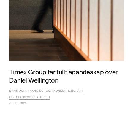
Timex Group tar fullt ägandeskap över
Daniel Wellington
BANK OCH FINANS
EU- OCH KONKURRENSRÄTT
FÖRETAGSÖVERLÅTELSER
7 JULI 2026