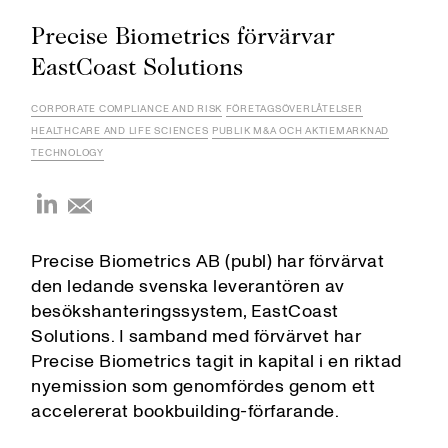
Precise Biometrics förvärvar
EastCoast Solutions
CORPORATE COMPLIANCE AND RISK
FÖRETAGSÖVERLÅTELSER
HEALTHCARE AND LIFE SCIENCES
PUBLIK M&A OCH AKTIEMARKNAD
TECHNOLOGY
Precise Biometrics AB (publ) har förvärvat
den ledande svenska leverantören av
besökshanteringssystem, EastCoast
Solutions. I samband med förvärvet har
Precise Biometrics tagit in kapital i en riktad
nyemission som genomfördes genom ett
accelererat bookbuilding-förfarande.