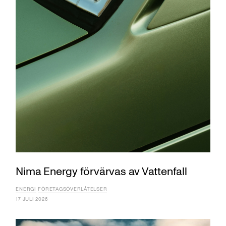
Nima Energy förvärvas av Vattenfall
ENERGI
FÖRETAGSÖVERLÅTELSER
17 JULI 2026