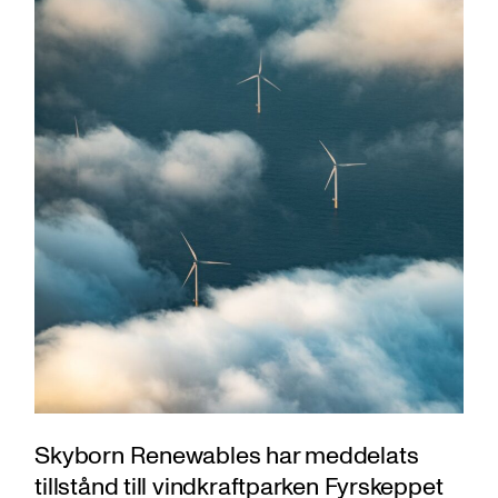
Skyborn Renewables har meddelats
tillstånd till vindkraftparken Fyrskeppet