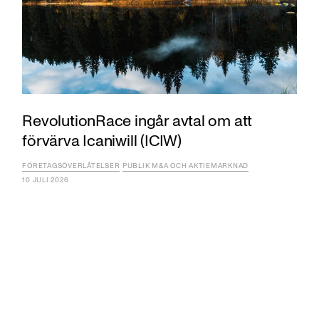
RevolutionRace ingår avtal om att
förvärva Icaniwill (ICIW)
FÖRETAGSÖVERLÅTELSER
PUBLIK M&A OCH AKTIEMARKNAD
10 JULI 2026