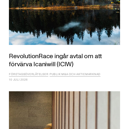
RevolutionRace ingår avtal om att
förvärva Icaniwill (ICIW)
FÖRETAGSÖVERLÅTELSER
PUBLIK M&A OCH AKTIEMARKNAD
10 JULI 2026