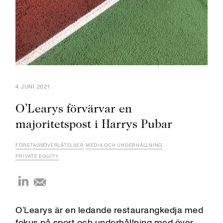
4 JUNI 2021
O’Learys förvärvar en
majoritetspost i Harrys Pubar
FÖRETAGSÖVERLÅTELSER
MEDIA OCH UNDERHÅLLNING
PRIVATE EQUITY
O’Learys är en ledande restaurangkedja med
fokus på sport och underhållning med över