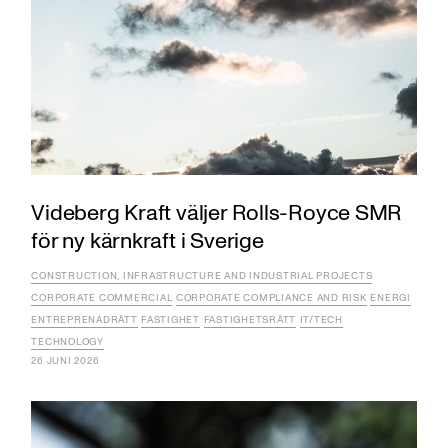
Videberg Kraft väljer Rolls-Royce SMR
för ny kärnkraft i Sverige
CONSTRUCTION, INFRASTRUCTURE AND INDUSTRIAL PROJECTS
CORPORATE COMMERCIAL
CORPORATE COMPLIANCE AND RISK
ENERGI
ENTREPRENADRÄTT
FASTIGHET
FASTIGHETSRÄTT
IT/TECH
TECHNOLOGY
26 JUNI 2026