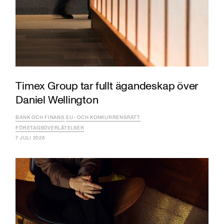
Timex Group tar fullt ägandeskap över
Daniel Wellington
BANK OCH FINANS
EU- OCH KONKURRENSRÄTT
FÖRETAGSÖVERLÅTELSER
7 JULI 2026