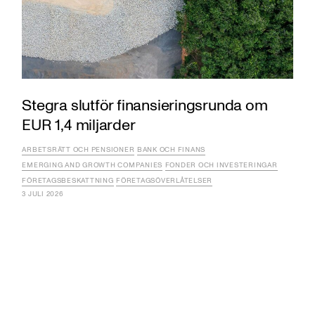
Stegra slutför finansieringsrunda om
EUR 1,4 miljarder
ARBETSRÄTT OCH PENSIONER
BANK OCH FINANS
EMERGING AND GROWTH COMPANIES
FONDER OCH INVESTERINGAR
FÖRETAGSBESKATTNING
FÖRETAGSÖVERLÅTELSER
3 JULI 2026