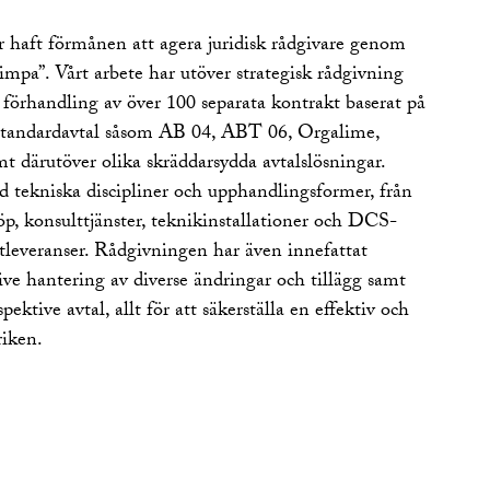
haft förmånen att agera juridisk rådgivare genom
 limpa”. Vårt arbete har utöver strategisk rådgivning
 förhandling av över 100 separata kontrakt baserat på
a standardavtal såsom AB 04, ABT 06, Orgalime,
ärutöver olika skräddarsydda avtalslösningar.
 tekniska discipliner och upphandlingsformer, från
öp, konsulttjänster, teknikinstallationer och DCS-
otleveranser. Rådgivningen har även innefattat
ive hantering av diverse ändringar och tillägg samt
pektive avtal, allt för att säkerställa en effektiv och
riken.