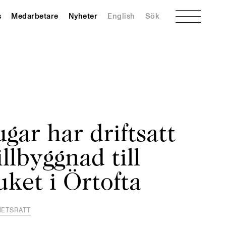
Meny
s
Medarbetare
Nyheter
English
Sök
gar har driftsatt
llbyggnad till
ket i Örtofta
HETSRÄTT