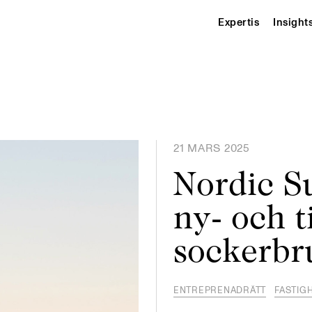
Expertis
Insight
21 MARS 2025
Nordic Su
ny- och ti
sockerbru
ENTREPRENADRÄTT
FASTIG