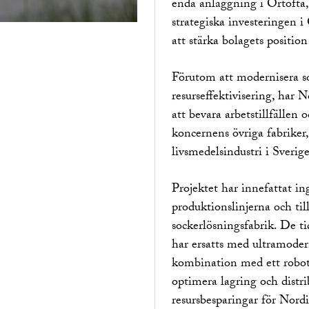
enda anläggning i Örtofta,
strategiska investeringen 
att stärka bolagets positi
Förutom att modernisera so
resurseffektivisering, har
att bevara arbetstillfällen o
koncernens övriga fabriker, 
livsmedelsindustri i Sverige
Projektet har innefattat i
produktionslinjerna och ti
sockerlösningsfabrik. De ti
har ersatts med ultramoder
kombination med ett roboti
optimera lagring och distri
resursbesparingar för Nordi