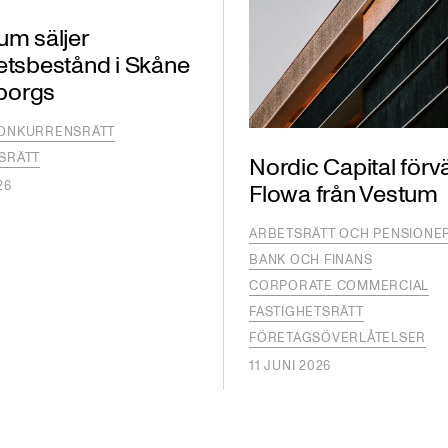
um säljer
etsbestånd i Skåne
lborgs
KONKURRENSRÄTT
SRÄTT
Nordic Capital förv
26
Flowa från Vestum
ARBETSRÄTT OCH PENSIONE
BANK OCH FINANS
CORPORATE COMMERCIAL
FASTIGHETSRÄTT
FÖRETAGSÖVERLÅTELSER
11 JUNI 2026