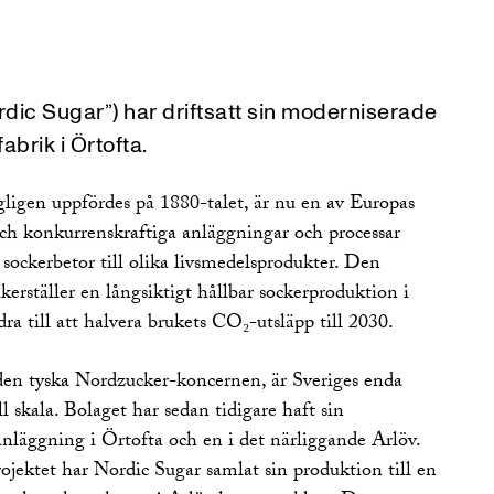
dic Sugar”) har driftsatt sin moderniserade
brik i Örtofta.
ligen uppfördes på 1880-talet, är nu en av Europas
ch konkurrenskraftiga anläggningar och processar
 sockerbetor till olika livsmedelsprodukter. Den
äkerställer en långsiktigt hållbar sockerproduktion i
a till att halvera brukets CO₂-utsläpp till 2030.
den tyska Nordzucker-koncernen, är Sveriges enda
l skala. Bolaget har sedan tidigare haft sin
nläggning i Örtofta och en i det närliggande Arlöv.
ojektet har Nordic Sugar samlat sin produktion till en