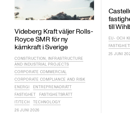
Castell
fastigh
till Wih
Videberg Kraft väljer Rolls-
Royce SMR för ny
EU- OCH 
kärnkraft i Sverige
FASTIGHET
25 JUNI 20
CONSTRUCTION, INFRASTRUCTURE
AND INDUSTRIAL PROJECTS
CORPORATE COMMERCIAL
CORPORATE COMPLIANCE AND RISK
ENERGI
ENTREPRENADRÄTT
FASTIGHET
FASTIGHETSRÄTT
IT/TECH
TECHNOLOGY
26 JUNI 2026