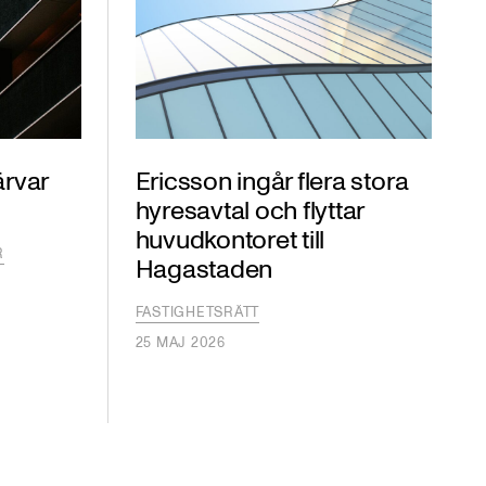
ärvar
Ericsson ingår flera stora
hyresavtal och flyttar
huvudkontoret till
R
Hagastaden
FASTIGHETSRÄTT
25 MAJ 2026