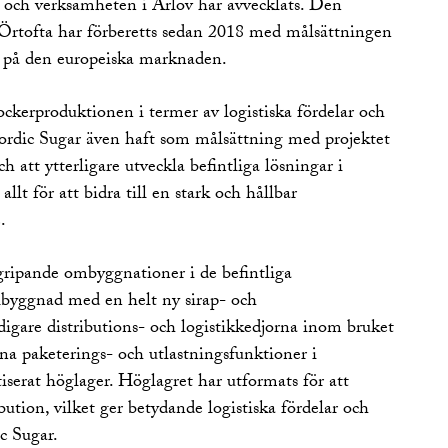
 och verksamheten i Arlöv har avvecklats. Den
i Örtofta har förberetts sedan 2018 med målsättningen
on på den europeiska marknaden.
ckerproduktionen i termer av logistiska fördelar och
 Nordic Sugar även haft som målsättning med projektet
ch att ytterligare utveckla befintliga lösningar i
allt för att bidra till en stark och hållbar
.
ngripande ombyggnationer i de befintliga
llbyggnad med en helt ny sirap- och
digare distributions- och logistikkedjorna inom bruket
na paketerings- och utlastningsfunktioner i
serat höglager. Höglagret har utformats för att
bution, vilket ger betydande logistiska fördelar och
c Sugar.