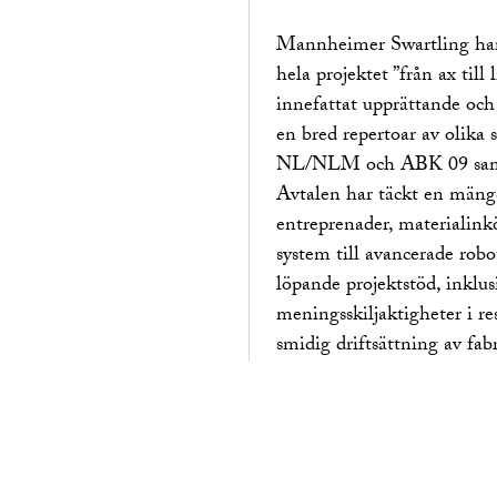
Mannheimer Swartling har 
hela projektet ”från ax till
innefattat upprättande och
en bred repertoar av olik
NL/NLM och ABK 09 samt d
Avtalen har täckt en mängd
entreprenader, materialink
system till avancerade rob
löpande projektstöd, inklus
meningsskiljaktigheter i res
smidig driftsättning av fab