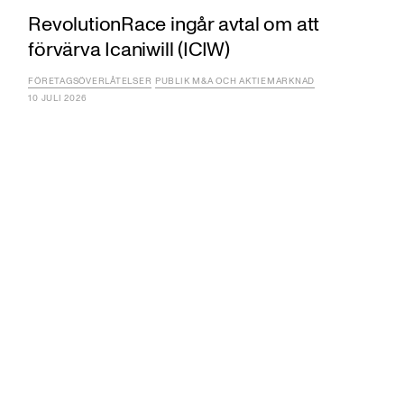
RevolutionRace ingår avtal om att
förvärva Icaniwill (ICIW)
FÖRETAGSÖVERLÅTELSER
PUBLIK M&A OCH AKTIEMARKNAD
10 JULI 2026