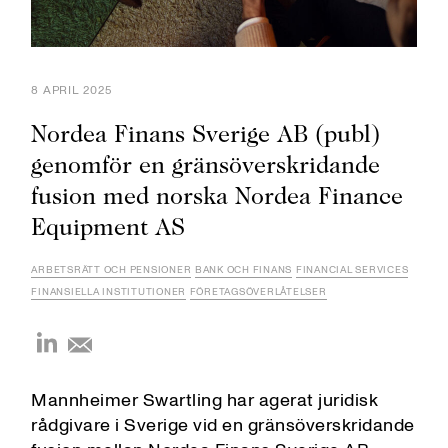
8 APRIL 2025
Nordea Finans Sverige AB (publ)
genomför en gränsöverskridande
fusion med norska Nordea Finance
Equipment AS
ARBETSRÄTT OCH PENSIONER
BANK OCH FINANS
FINANCIAL SERVICES
FINANSIELLA INSTITUTIONER
FÖRETAGSÖVERLÅTELSER
Mannheimer Swartling har agerat juridisk
rådgivare i Sverige vid en gränsöverskridande