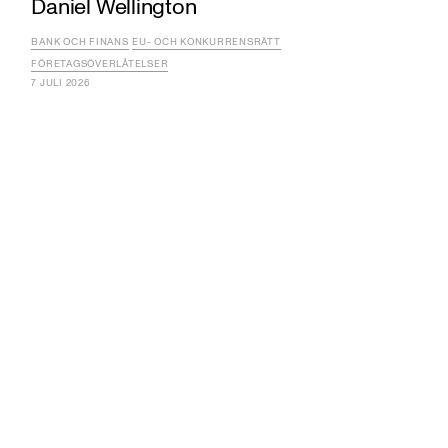
Daniel Wellington
BANK OCH FINANS
EU- OCH KONKURRENSRÄTT
FÖRETAGSÖVERLÅTELSER
7 JULI 2026