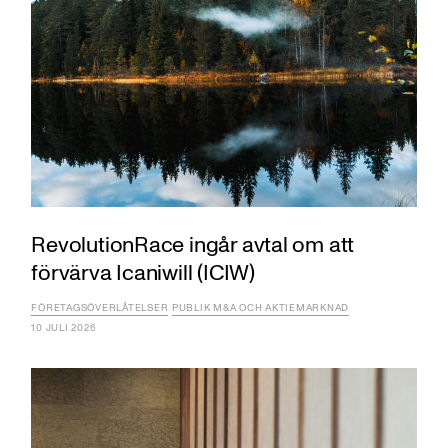
RevolutionRace ingår avtal om att
förvärva Icaniwill (ICIW)
FÖRETAGSÖVERLÅTELSER
PUBLIK M&A OCH AKTIEMARKNAD
10 JULI 2026