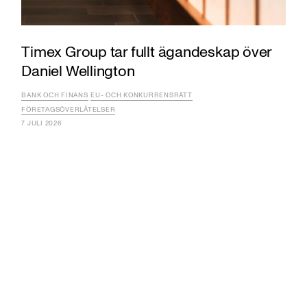
Timex Group tar fullt ägandeskap över
Daniel Wellington
BANK OCH FINANS
EU- OCH KONKURRENSRÄTT
FÖRETAGSÖVERLÅTELSER
7 JULI 2026