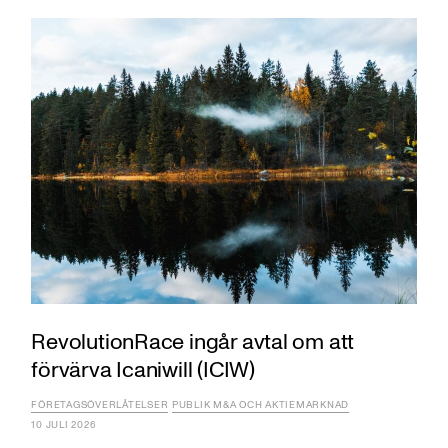
RevolutionRace ingår avtal om att
förvärva Icaniwill (ICIW)
FÖRETAGSÖVERLÅTELSER
PUBLIK M&A OCH AKTIEMARKNAD
10 JULI 2026