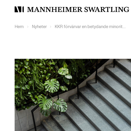
Mannheimer
Swartling
Hem
Nyheter
KKR förvärvar en betydande minoritetsandel i Etraveli Group