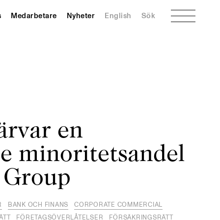
Meny
s
Medarbetare
Nyheter
English
Sök
ärvar en
e minoritetsandel
i Group
R
BANK OCH FINANS
CORPORATE COMMERCIAL
ÄTT
FÖRETAGSÖVERLÅTELSER
FÖRSÄKRINGSRÄTT