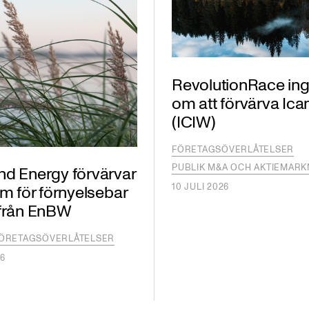
RevolutionRace ing
om att förvärva Ican
(ICIW)
FÖRETAGSÖVERLÅTELSER
PUBLIK M&A OCH AKTIEMAR
nd Energy förvärvar
10 JULI 2026
rm för förnyelsebar
 från EnBW
ÖRETAGSÖVERLÅTELSER
26