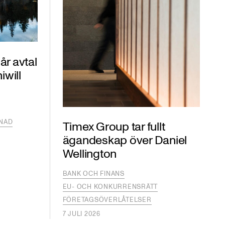
år avtal
iwill
KNAD
Timex Group tar fullt
ägandeskap över Daniel
Wellington
BANK OCH FINANS
EU- OCH KONKURRENSRÄTT
FÖRETAGSÖVERLÅTELSER
7 JULI 2026