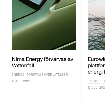
Nima Energy förvärvas av
Eurowi
Vattenfall
plattfo
energi
ENERGI
FÖRETAGSÖVERLÅTELSER
ENERGI
F
17 JULI 2026
13 JULI 20