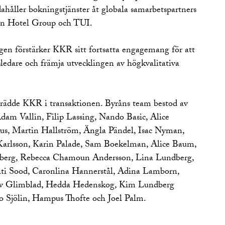
ahåller bokningstjänster åt globala samarbetspartners
on Hotel Group och TUI.
en förstärker KKR sitt fortsatta engagemang för att
ledare och främja utvecklingen av högkvalitativa
ädde KKR i transaktionen. Byråns team bestod av
dam Vallin, Filip Lassing, Nando Basic, Alice
s, Martin Hallström, Ängla Pändel, Isac Nyman,
arlsson, Karin Palade, Sam Boekelman, Alice Baum,
berg, Rebecca Chamoun Andersson, Lina Lundberg,
iti Sood, Caronlina Hannerstål, Adina Lamborn,
av Glimblad, Hedda Hedenskog, Kim Lundberg
 Sjölin, Hampus Thofte och Joel Palm.