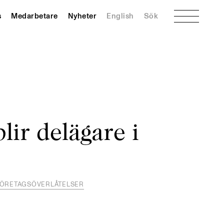
Meny
s
Medarbetare
Nyheter
English
Sök
lir delägare i
ÖRETAGSÖVERLÅTELSER