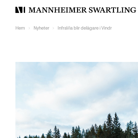
Mannheimer
Swartling
Hem
Nyheter
InfraVia blir delägare i Vindr