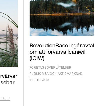
RevolutionRace ingår avtal
om att förvärva Icaniwill
(ICIW)
FÖRETAGSÖVERLÅTELSER
PUBLIK M&A OCH AKTIEMARKNAD
rvärvar
10 JULI 2026
elsebar
ELSER