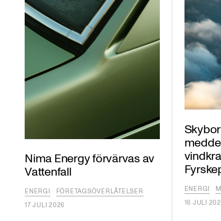
Skybor
meddelat
vindkra
Nima Energy förvärvas av
Fyrske
Vattenfall
ENERGI
M
ENERGI
FÖRETAGSÖVERLÅTELSER
16 JULI 20
17 JULI 2026