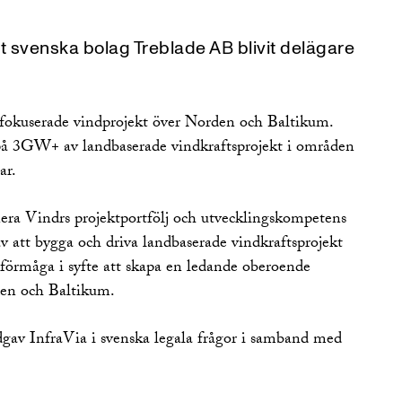
tt svenska bolag Treblade AB blivit delägare
sfokuserade vindprojekt över Norden och Baltikum.
 på 3GW+ av landbaserade vindkraftsprojekt i områden
ar.
era Vindrs projektportfölj och utvecklingskompetens
v att bygga och driva landbaserade vindkraftsprojekt
sförmåga i syfte att skapa en ledande oberoende
den och Baltikum.
av InfraVia i svenska legala frågor i samband med