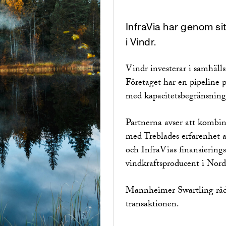
InfraVia har genom si
i Vindr.
Vindr investerar i samhäll
Företaget har en pipeline
med kapacitetsbegränsning
Partnerna avser att kombin
med Treblades erfarenhet a
och InfraVias finansiering
vindkraftsproducent i Nor
Mannheimer Swartling rådg
transaktionen.