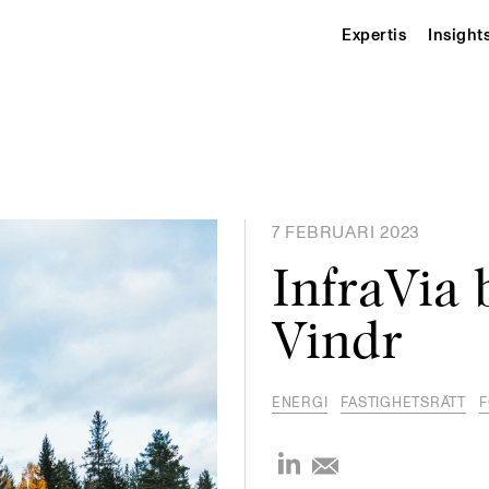
Expertis
Insight
7 FEBRUARI 2023
InfraVia b
Vindr
ENERGI
FASTIGHETSRÄTT
F