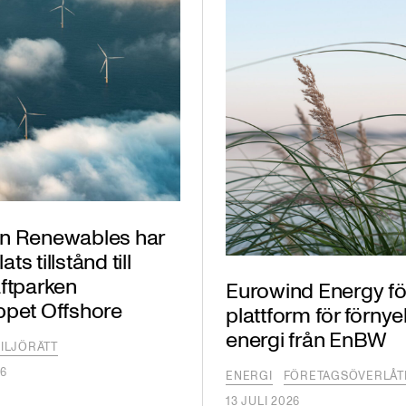
n Renewables har
s tillstånd till
ftparken
Eurowind Energy fö
ppet Offshore
plattform för förny
energi från EnBW
ILJÖRÄTT
26
ENERGI
FÖRETAGSÖVERLÅT
13 JULI 2026