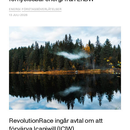
ENERGI
FÖRETAGSÖVERLÅTELSER
13 JULI 2026
RevolutionRace ingår avtal om att
förvärva Icaniwill (ICIW)