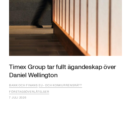
Timex Group tar fullt ägandeskap över
Daniel Wellington
BANK OCH FINANS
EU- OCH KONKURRENSRÄTT
FÖRETAGSÖVERLÅTELSER
7 JULI 2026