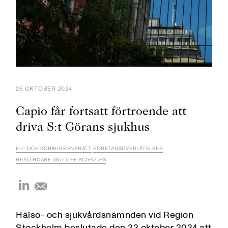
25 OKTOBER 2024
Capio får fortsatt förtroende att
driva S:t Görans sjukhus
EU- OCH KONKURRENSRÄTT
FÖRETAGSÖVERLÅTELSER
HEALTHCARE AND LIFE SCIENCES
Hälso- och sjukvårdsnämnden vid Region
Stockholm beslutade den 22 oktober 2024 att