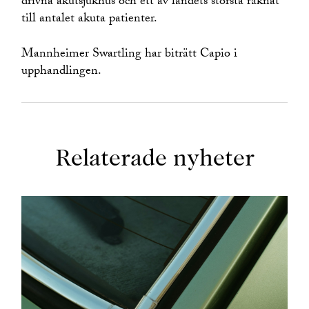
drivna akutsjukhus och ett av landets största räknat
till antalet akuta patienter.
Mannheimer Swartling har biträtt Capio i
upphandlingen.
Relaterade nyheter