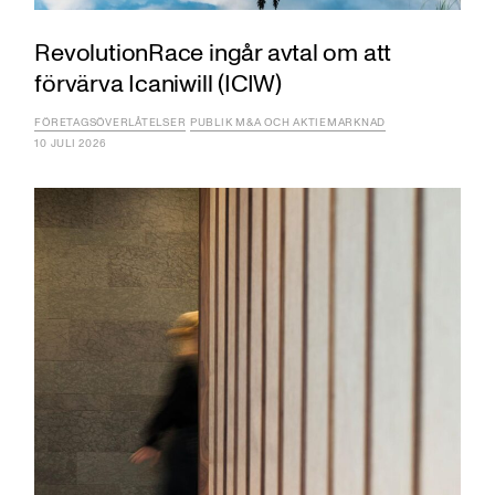
RevolutionRace ingår avtal om att
förvärva Icaniwill (ICIW)
FÖRETAGSÖVERLÅTELSER
PUBLIK M&A OCH AKTIEMARKNAD
10 JULI 2026