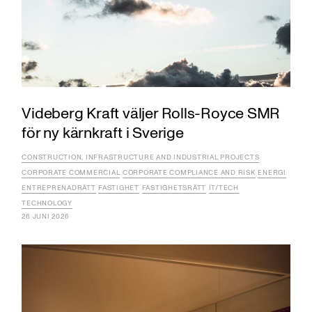
Videberg Kraft väljer Rolls-Royce SMR
för ny kärnkraft i Sverige
CONSTRUCTION, INFRASTRUCTURE AND INDUSTRIAL PROJECTS
CORPORATE COMMERCIAL
CORPORATE COMPLIANCE AND RISK
ENERGI
ENTREPRENADRÄTT
FASTIGHET
FASTIGHETSRÄTT
IT/TECH
TECHNOLOGY
26 JUNI 2026