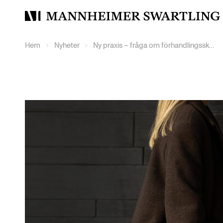
Mannheimer
Swartling
Hem
Nyheter
Ny praxis – fråga om förhandlingsskyldighet och informationsskyldighet för arbetsgivare utan kollektivavtal vid ingående av upphörandeavtal med anställda AD 2026 nr 40)