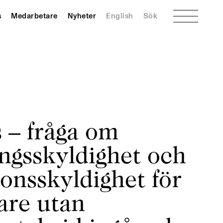
Meny
s
Medarbetare
Nyheter
English
Sök
 – fråga om
ngsskyldighet och
onsskyldighet för
are utan