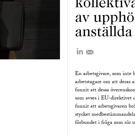
kollektiv
av upphö
anställd
En arbetsgivare, som inte 
arbetstagare om att deras 
funnit att dessa överensk
som avses i EU-direktivet 
funnit att arbetsgivaren b
stycket medbestämmandela
förbundet i fråga som rör 