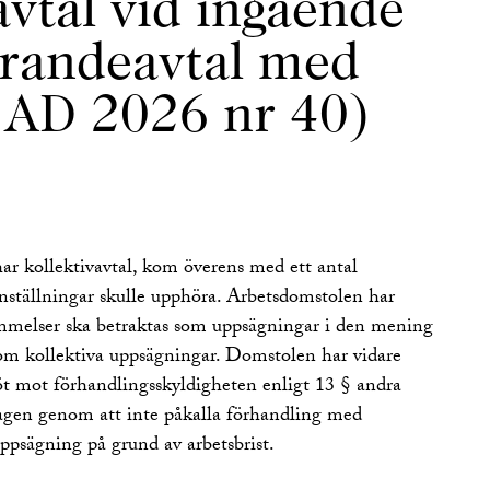
avtal vid ingående
randeavtal med
a AD 2026 nr 40)
har kollektivavtal, kom överens med ett antal
anställningar skulle upphöra. Arbetsdomstolen har
ommelser ska betraktas som uppsägningar i den mening
om kollektiva uppsägningar. Domstolen har vidare
röt mot förhandlingsskyldigheten enligt 13 § andra
gen genom att inte påkalla förhandling med
uppsägning på grund av arbetsbrist.