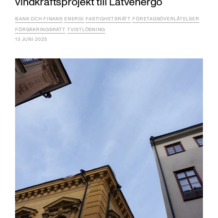
vindkraftsprojekt till Latvenergo
BANK OCH FINANS
ENERGI
FASTIGHETSRÄTT
FÖRETAGSÖVERLÅTELSER
FÖRSÄKRINGSRÄTT
TVISTLÖSNING
13 JUNI 2025