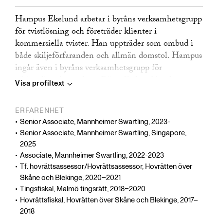
Hampus Ekelund arbetar i byråns verksamhetsgrupp
för tvistlösning och företräder klienter i
kommersiella tvister. Han uppträder som ombud i
både skiljeförfaranden och allmän domstol. Hampus
ingår även i byråns verksamhetsgrupp för
näringslivsrelaterad straffrätt, där han bland annat
Visa profiltext
företräder klienter i förundersökningar rörande
brott samt i brottsrelaterade tvister. Innan Hampus
ERFARENHET
började på byrån genomförde han
Senior Associate, Mannheimer Swartling, 2023-
domarutbildningen och han har flerårig erfarenhet
Senior Associate, Mannheimer Swartling, Singapore,
av arbete som domare i tingsrätt och hovrätt.
2025
Associate, Mannheimer Swartling, 2022-2023
Tf. hovrättsassessor/Hovrättsassessor, Hovrätten över
Skåne och Blekinge, 2020–2021
Tingsfiskal, Malmö tingsrätt, 2018–2020
Hovrättsfiskal, Hovrätten över Skåne och Blekinge, 2017–
2018