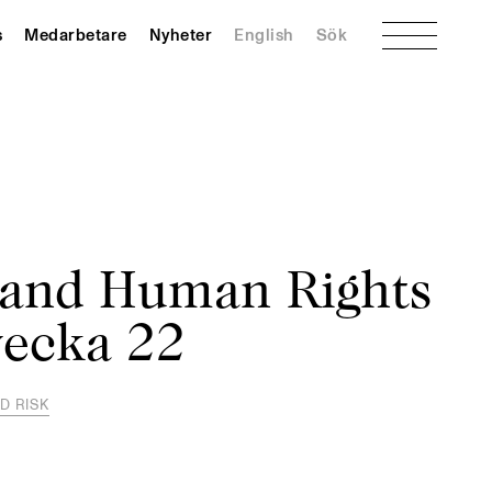
Meny
s
Medarbetare
Nyheter
English
Sök
 and Human Rights
vecka 22
D RISK