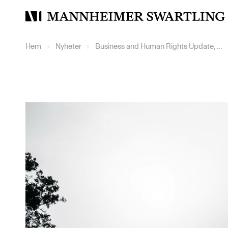
Mannheimer
Swartling
Hem
Nyheter
Business and Human Rights Update, vecka 22