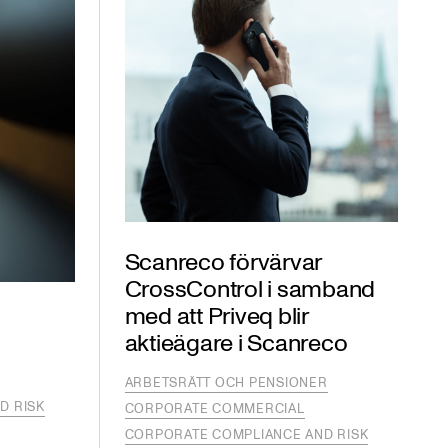
Scanreco förvärvar
CrossControl i samband
med att Priveq blir
aktieägare i Scanreco
ARBETSRÄTT OCH PENSIONER
D RISK
CORPORATE COMMERCIAL
CORPORATE COMPLIANCE AND RISK