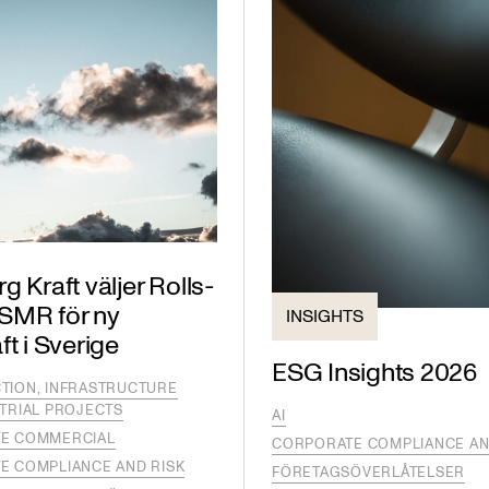
g Kraft väljer Rolls-
SMR för ny
INSIGHTS
ft i Sverige
ESG Insights 2026
TION, INFRASTRUCTURE
TRIAL PROJECTS
AI
E COMMERCIAL
CORPORATE COMPLIANCE AN
E COMPLIANCE AND RISK
FÖRETAGSÖVERLÅTELSER