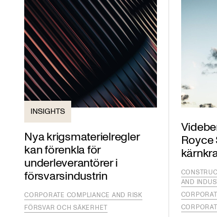
INSIGHTS
Videber
Nya krigsmaterielregler
Royce 
kan förenkla för
kärnkra
underleverantörer i
försvarsindustrin
CONSTRUC
AND INDUS
CORPORAT
CORPORATE COMPLIANCE AND RISK
CORPORAT
FÖRSVAR OCH SÄKERHET