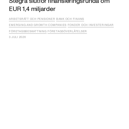
Stegra slutför finansieringsrunda om
EUR 1,4 miljarder
ARBETSRÄTT OCH PENSIONER
BANK OCH FINANS
EMERGING AND GROWTH COMPANIES
FONDER OCH INVESTERINGAR
FÖRETAGSBESKATTNING
FÖRETAGSÖVERLÅTELSER
3 JULI 2026