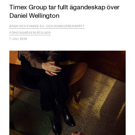
Timex Group tar fullt ägandeskap över
Daniel Wellington
BANK OCH FINANS
EU- OCH KONKURRENSRÄTT
FÖRETAGSÖVERLÅTELSER
7 JULI 2026