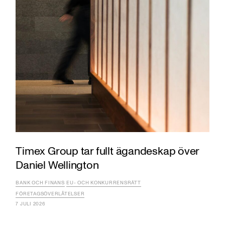
Timex Group tar fullt ägandeskap över
Daniel Wellington
BANK OCH FINANS
EU- OCH KONKURRENSRÄTT
FÖRETAGSÖVERLÅTELSER
7 JULI 2026