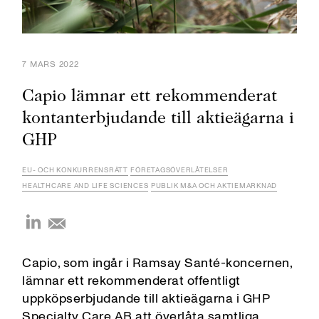
7 MARS 2022
Capio lämnar ett rekommenderat
kontanterbjudande till aktieägarna i
GHP
EU- OCH KONKURRENSRÄTT
FÖRETAGSÖVERLÅTELSER
HEALTHCARE AND LIFE SCIENCES
PUBLIK M&A OCH AKTIEMARKNAD
Capio, som ingår i Ramsay Santé-koncernen,
lämnar ett rekommenderat offentligt
uppköpserbjud­ande till aktieägarna i GHP
Specialty Care AB att överlåta samtliga