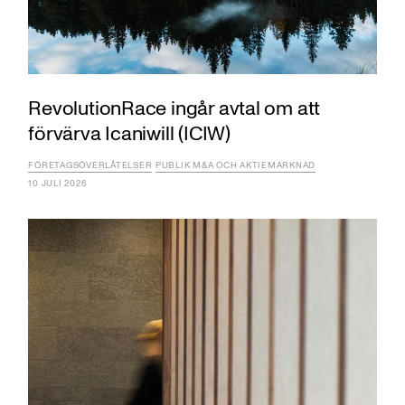
RevolutionRace ingår avtal om att
förvärva Icaniwill (ICIW)
FÖRETAGSÖVERLÅTELSER
PUBLIK M&A OCH AKTIEMARKNAD
10 JULI 2026