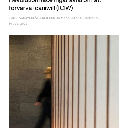
RevolutionRace ingår avtal om att
förvärva Icaniwill (ICIW)
FÖRETAGSÖVERLÅTELSER
PUBLIK M&A OCH AKTIEMARKNAD
10 JULI 2026