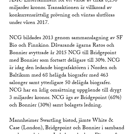
AMC Entertainment för ett värde av cirka 8,250
miljarder kronor. Transaktionen är villkorad av
konkurrensrättslig prövning och väntas slutföras
under våren 2017.
NCG bildades 2013 genom sammanslagning av SF
Bio och Finnkino. Dåvarande ägarna Ratos och
Bonnier avyttrade år 2015 NCG till Bridgepoint
med Bonnier som fortsatt delägare till 30%. NCG
är idag den ledande biografaktören i Norden och
Baltikum med 68 helägda biografer med 463
salonger samt ytterligare 50 delägda biografer.
NCG har en årlig omsättning uppgående till drygt
3 miljarder kronor. NCG ägs av Bridgepoint (68%)
och Bonnier (30%) samt bolagets ledning.
Mannheimer Swartling bistod, jämte White &
Case (London), Bridgepoint och Bonnier i samband