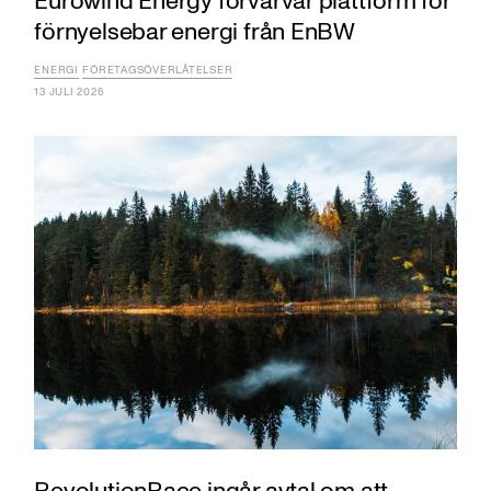
Eurowind Energy förvärvar plattform för
förnyelsebar energi från EnBW
ENERGI
FÖRETAGSÖVERLÅTELSER
13 JULI 2026