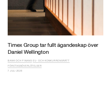
Timex Group tar fullt ägandeskap över
Daniel Wellington
BANK OCH FINANS
EU- OCH KONKURRENSRÄTT
FÖRETAGSÖVERLÅTELSER
7 JULI 2026