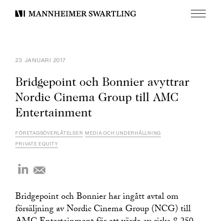
Meny
Mannheimer
Swartling
23 JANUARI 2017
Bridgepoint och Bonnier avyttrar
Nordic Cinema Group till AMC
Entertainment
FÖRETAGSÖVERLÅTELSER
MEDIA OCH UNDERHÅLLNING
PRIVATE EQUITY
Bridgepoint och Bonnier har ingått avtal om
försäljning av Nordic Cinema Group (NCG) till